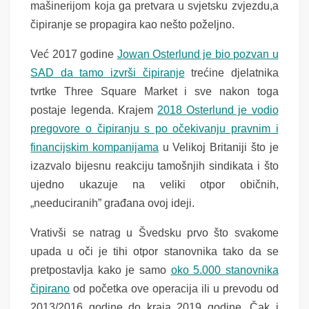
mašinerijom koja ga pretvara u svjetsku zvjezdu,a
čipiranje se propagira kao nešto poželjno.
Već 2017 godine
Jowan Osterlund je bio pozvan u
SAD da tamo izvrši čipiranje
trećine djelatnika
tvrtke Three Square Market i sve nakon toga
postaje legenda. Krajem
2018 Osterlund je vodio
pregovore o čipiranju s po očekivanju pravnim i
financijskim kompanijama
u Velikoj Britaniji što je
izazvalo bijesnu reakciju tamošnjih sindikata i što
ujedno ukazuje na veliki otpor običnih,
„needuciranih” građana ovoj ideji.
Vrativši se natrag u Švedsku prvo što svakome
upada u oči je tihi otpor stanovnika tako da se
pretpostavlja kako je samo
oko 5.000 stanovnika
čipirano
od početka ove operacija ili u prevodu od
2013/2016 godine do kraja 2019 godine. Čak i