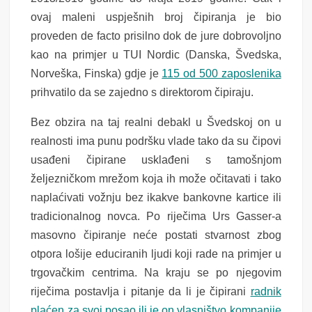
ovaj maleni uspješnih broj čipiranja je bio
proveden de facto prisilno dok de jure dobrovoljno
kao na primjer u TUI Nordic (Danska, Švedska,
Norveška, Finska) gdje je
115 od 500 zaposlenika
prihvatilo da se zajedno s direktorom čipiraju.
Bez obzira na
taj realni debakl u
Švedskoj
on u
realnosti ima punu podršku vlade tako da su čipovi
usađeni čipirane usklađeni s tamošnjom
željezničkom mrežom koja ih može očitavati i tako
naplaćivati vožnju bez ikakve bankovne kartice ili
tradicionalnog novca. Po riječima Urs Gasser-a
masovno čipiranje neće postati stvarnost zbog
otpora lošije educiranih ljudi koji rade na primjer u
trgovačkim centrima. Na kraju se po njegovim
riječima postavlja i pitanje da li je čipirani
radnik
plaćen za svoj posao ili je on vlasništvo kompanije