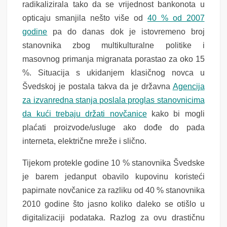
radikalizirala tako da se vrijednost bankonota u
opticaju smanjila nešto više od
40 % od 2007
godine
pa do danas dok je istovremeno broj
stanovnika zbog multikulturalne politike i
masovnog primanja migranata porastao za oko 15
%. Situacija s ukidanjem klasičnog novca u
Švedskoj je postala takva da je državna
Agencija
za izvanredna stanja poslala proglas stanovnicima
da kući trebaju držati novčanice
kako bi mogli
plaćati proizvode/usluge ako dođe do pada
interneta, električne mreže i slično.
Tijekom protekle godine 10 % stanovnika Švedske
je barem jedanput obavilo kupovinu koristeći
papirnate novčanice za razliku od 40 % stanovnika
2010 godine što jasno koliko daleko se otišlo u
digitalizaciji podataka. Razlog za ovu drastičnu