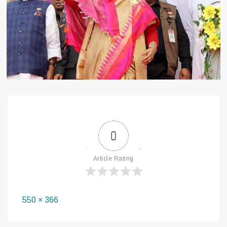
0
Article Rating
Full
550 × 366
size