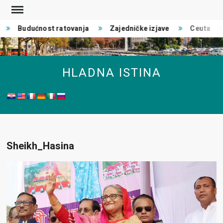
Skip
to
Budućnost ratovanja
Zajedničke izjave
Ceuta
content
HLADNA ISTINA
Sheikh_Hasina