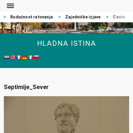
Skip
to
Budućnost ratovanja
Zajedničke izjave
Ceuta
content
HLADNA ISTINA
Septimije_Sever