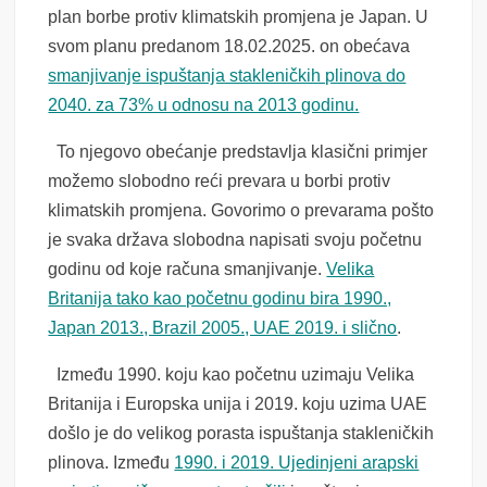
plan borbe protiv klimatskih promjena je Japan. U
svom planu predanom 18.02.2025. on obećava
smanjivanje ispuštanja stakleničkih plinova do
2040. za 73% u odnosu na 2013 godinu.
To njegovo obećanje predstavlja klasični primjer
možemo slobodno reći prevara u borbi protiv
klimatskih promjena. Govorimo o prevarama pošto
je svaka država slobodna napisati svoju početnu
godinu od koje računa smanjivanje.
Velika
Britanija tako kao početnu godinu bira 1990.,
Japan 2013., Brazil 2005., UAE 2019. i slično
.
Između 1990. koju kao početnu uzimaju Velika
Britanija i Europska unija i 2019. koju uzima UAE
došlo je do velikog porasta ispuštanja stakleničkih
plinova. Između
1990. i 2019. Ujedinjeni arapski