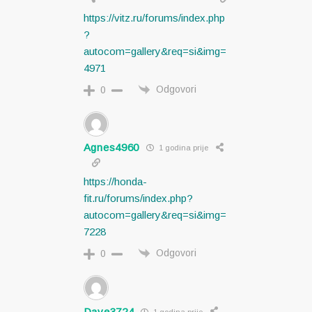
https://vitz.ru/forums/index.php
?
autocom=gallery&req=si&img=
4971
Odgovori
0
Agnes4960
1 godina prije
https://honda-
fit.ru/forums/index.php?
autocom=gallery&req=si&img=
7228
Odgovori
0
Dave3724
1 godina prije