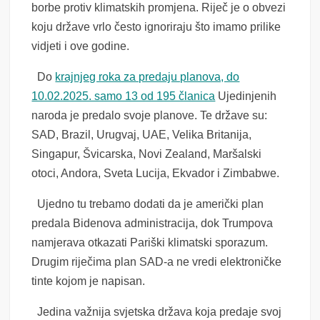
borbe protiv klimatskih promjena. Riječ je o obvezi
koju države vrlo često ignoriraju što imamo prilike
vidjeti i ove godine.
Do
krajnjeg roka za predaju planova, do
10.02.2025. samo 13 od 195 članica
Ujedinjenih
naroda je predalo svoje planove. Te države su:
SAD, Brazil, Urugvaj, UAE, Velika Britanija,
Singapur, Švicarska, Novi Zealand, Maršalski
otoci, Andora, Sveta Lucija, Ekvador i Zimbabwe.
Ujedno tu trebamo dodati da je američki plan
predala Bidenova administracija, dok Trumpova
namjerava otkazati Pariški klimatski sporazum.
Drugim riječima plan SAD-a ne vredi elektroničke
tinte kojom je napisan.
Jedina važnija svjetska država koja predaje svoj