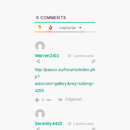
5
COMMENTS
najstarije
Warren2411
1 godina prije
http://passo.su/forums/index.ph
p?
autocom=gallery&req=si&img=
4255
Odgovori
0
Serenity4422
1 godina prije