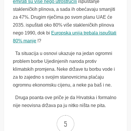
emirati su više nego utrostručili
ispuštanje
stakleničkih plinova, a sada ih obećavaju smanjiti
za 47%. Drugim riječima po svom planu UAE će
2035. ispuštati oko 80% više stakleničkih plinova
nego 1990, dok bi
Europska unija trebala ispuštati
80% manje
!?
Ta situacija u osnovi ukazuje na jedan ogromni
problem borbe Ujedinjenih naroda protiv
klimatskih promjena. Neke države tu borbu vode i
za to zajedno s svojim stanovnicima plaćaju
ogromnu ekonomsku cijenu, a neke pa baš i ne.
Druga poanta ove priče je da Hrvatska i formalno
nije neovisna država pa ju nitko ništa ne pita.
5