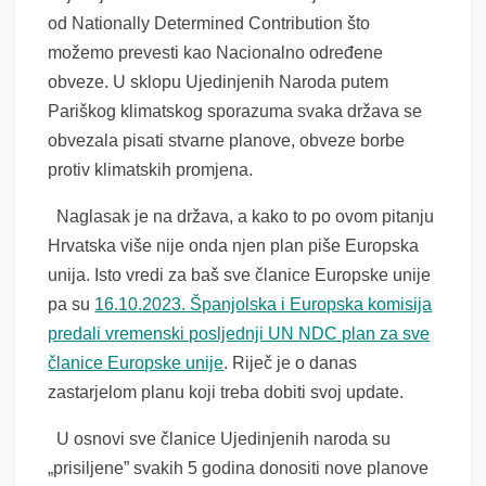
od Nationally Determined Contribution što
možemo prevesti kao Nacionalno određene
obveze. U sklopu Ujedinjenih Naroda putem
Pariškog klimatskog sporazuma svaka država se
obvezala pisati stvarne planove, obveze borbe
protiv klimatskih promjena.
Naglasak je na država, a kako to po ovom pitanju
Hrvatska više nije onda njen plan piše Europska
unija. Isto vredi za baš sve članice Europske unije
pa su
16.10.2023. Španjolska i Europska komisija
predali vremenski posljednji UN NDC plan za sve
članice Europske unije
. Riječ je o danas
zastarjelom planu koji treba dobiti svoj update.
U osnovi sve članice Ujedinjenih naroda su
„prisiljene” svakih 5 godina donositi nove planove