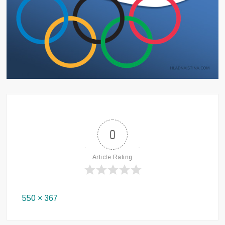
0
Article Rating
Full
550 × 367
size