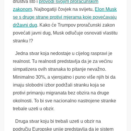
društva što i
provodi svojim proračunskim
zakonom
. Najbogatiji čovjek na svijetu,
Elon Musk
se s druge strane protivi mjerama koje povećavaju
državni dug
. Kako će Trumpov proračunski zakon
povećati javni dug, Musk odlučuje osnovati vlastitu
stranku !?
Jedna stvar koja nedostaje u cijelog raspravi je
realnost. Tu realnosti predstavlja da je za većinu
simpatizera ovih stranaka to pitanje nevažno.
Minimalno 30%, a vjerojatno i puno više njih bi da
imaju slobodni izbor podržali stranku koja se
protivi primanju migranata bez obzira na druge
okolnosti. To bi sve nacionalno nastrojene stranke
trebale uzeti u obzir.
Druga stvar koju bi trebali uzeti u obzir na
području Europske unije predstavlja da je sistem