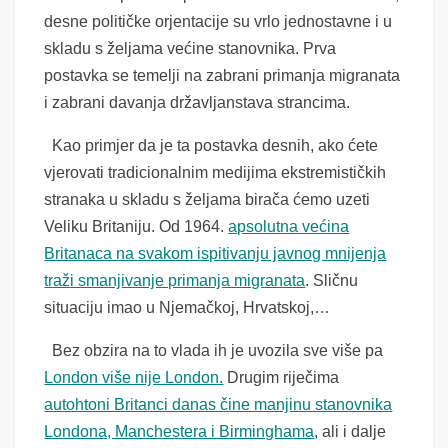
desne političke orjentacije su vrlo jednostavne i u
skladu s željama većine stanovnika. Prva
postavka se temelji na zabrani primanja migranata
i zabrani davanja državljanstava strancima.
Kao primjer da je ta postavka desnih, ako ćete
vjerovati tradicionalnim medijima ekstremističkih
stranaka u skladu s željama birača ćemo uzeti
Veliku Britaniju. Od 1964.
apsolutna većina
Britanaca na svakom ispitivanju javnog mnijenja
traži smanjivanje primanja migranata
. Sličnu
situaciju imao u Njemačkoj, Hrvatskoj,…
Bez obzira na to vlada ih je uvozila sve više pa
London više nije London.
Drugim riječima
autohtoni Britanci danas čine manjinu stanovnika
Londona, Manchestera i Birminghama
, ali i dalje