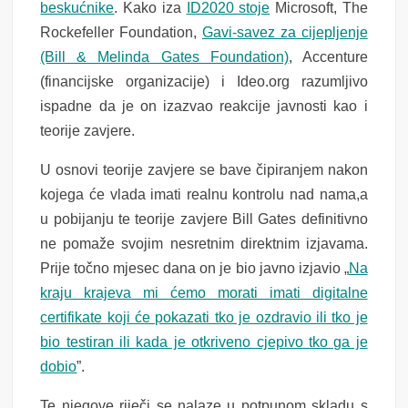
beskućnike
.
Kako iza
ID2020 stoje
Microsoft, The
Rockefeller Foundation,
Gavi-savez za cijepljenje
(Bill & Melinda Gates Foundation)
,
Accenture
(financijske organizacije) i Ideo.org razumljivo
ispadne da je on izazvao reakcije javnosti kao i
teorije zavjere.
U osnovi teorije zavjere se bave čipiranjem nakon
kojega će vlada imati realnu kontrolu nad nama,a
u pobijanju te teorije zavjere Bill Gates definitivno
ne pomaže
svojim nesretnim direktnim izjavama
.
Prije točno mjesec dana on je bio javno izjavio „
Na
kraju krajeva mi ćemo morati imati digitalne
certifikate koji će pokazati tko je ozdravio ili tko je
bio testiran ili kada je otkri
v
e
n
o cjepivo tko ga je
dobio
”.
Te njegove riječi se nalaze u potpunom skladu s