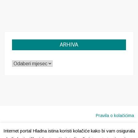
ARHIVA
ARHIVA
Pravila o kolačićima
Internet portal Hladna istina koristi kolačiće kako bi vam osigurala
Copyright © 2020 · Sva prava pridržana ·
Hladna Istina