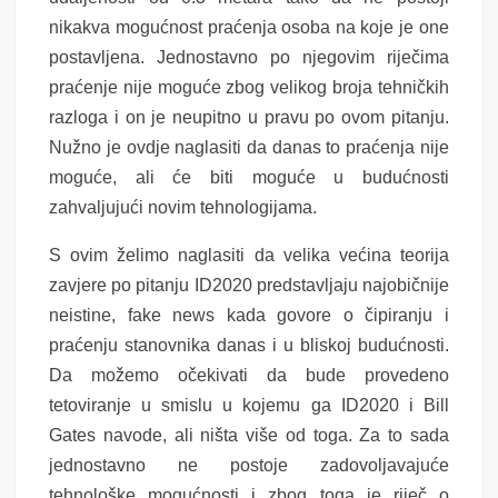
nikakva mogućnost praćenja osoba na koje je one
postavljena. Jednostavno po njegovim riječima
praćenje nije moguće zbog velikog broja tehničkih
razloga i on je neupitno u pravu po ovom pitanju.
Nužno je ovdje naglasiti da danas to praćenja nije
moguće, ali će biti moguće u budućnosti
zahvaljujući novim tehnologijama.
S ovim želimo naglasiti da velika većina teorija
zavjere po pitanju ID2020 predstavljaju najobičnije
neistine, fake news kada govore o čipiranju i
praćenju stanovnika danas i u bliskoj budućnosti.
Da možemo očekivati da bude provedeno
tetoviranje u smislu u kojemu ga ID2020 i Bill
Gates navode, ali ništa više od toga. Za to sada
jednostavno ne postoje zadovoljavajuće
tehnološke mogućnosti i zbog toga je riječ o