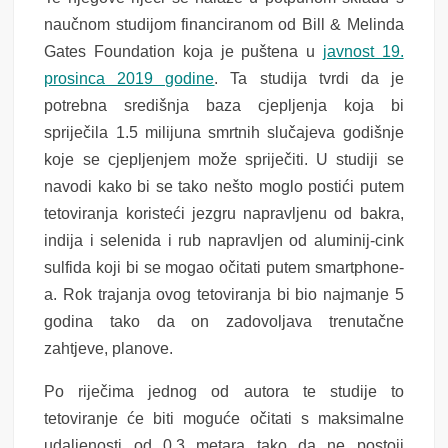
naučnom studijom financiranom od Bill & Melinda
Gates Foundation koja je puštena u
javnost 19.
prosinca 2019 godine
. Ta studija tvrdi da je
potrebna središnja baza cjepljenja koja bi
spriječila 1.5 milijuna smrtnih slučajeva godišnje
koje se cjepljenjem može spriječiti.
U studiji se
navodi kako bi se tako nešto moglo postići putem
tetoviranja koristeći jezgru napravljenu od bakra,
indija i selenida i rub napravljen od aluminij-cink
sulfida koji bi se mogao očitati putem smartphone-
a. Rok trajanja ovog tetoviranja bi bio najmanje 5
godina tako da on zadovoljava trenutačne
zahtjeve, planove.
Po riječima jednog od autora te studije to
tetoviranje će biti moguće očitati s maksimalne
udaljenosti od 0.3 metar
a tako da ne postoji