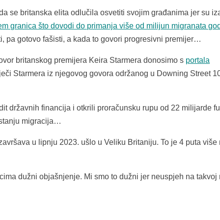
a se britanska elita odlučila osvetiti svojim građanima jer su iz
em granica što dovodi do primanja više od milijun migranata go
, pa gotovo fašisti, a kada to govori progresivni premijer…
vor britanskog premijera Keira Starmera donosimo s
portala
iječi Starmera iz njegovog govora održanog u Downing Street 1
 državnih financija i otkrili proračunsku rupu od 22 milijarde fu
 stanju migracija…
ršava u lipnju 2023. ušlo u Veliku Britaniju. To je 4 puta više
cima dužni objašnjenje. Mi smo to dužni jer neuspjeh na takvoj 