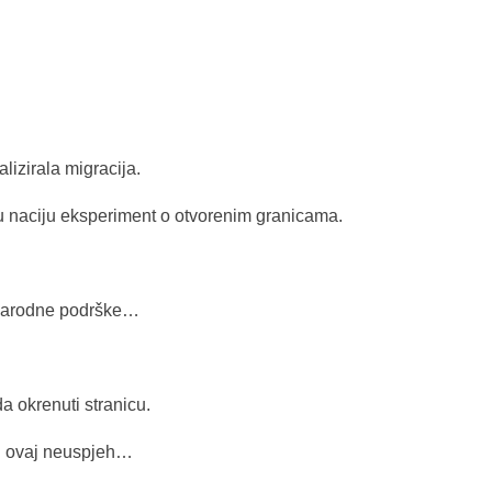
lizirala migracija.
e u naciju eksperiment o otvorenim granicama.
ez narodne podrške…
 okrenuti stranicu.
ti ovaj neuspjeh…