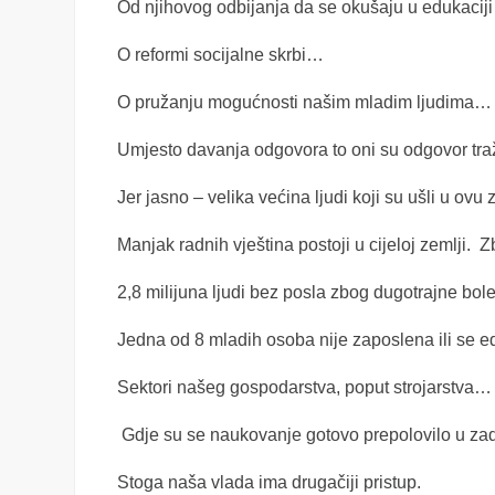
Od njihovog odbijanja da se okušaju u edukacij
O reformi socijalne skrbi…
O pružanju mogućnosti našim mladim ljudima…
Umjesto davanja odgovora to oni su odgovor traž
Jer jasno – velika većina ljudi koji su ušli u ovu 
Manjak radnih vještina postoji u cijeloj zemlji. 
2,8 milijuna ljudi bez posla zbog dugotrajne bo
Jedna od 8 mladih osoba nije zaposlena ili se ed
Sektori našeg gospodarstva, poput strojarstva…
Gdje su se naukovanje gotovo prepolovilo u zadn
Stoga naša vlada ima drugačiji pristup.