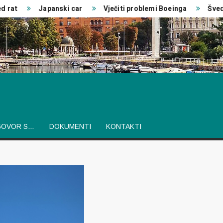
Japanski car
Vječiti problemi Boeinga
Švedski i
GOVOR S…
DOKUMENTI
KONTAKTI