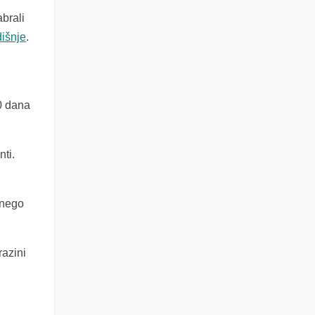
abrali
dišnje
.
0 dana
nti.
 nego
razini