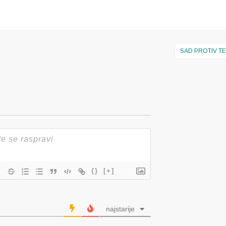
SAD PROTIV T
{}
[+]
najstarije