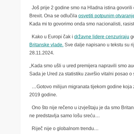
Još prije 2 godine smo na Hladna istina govorili d
Brexit. Ona se odlučila
osvetiti potpunim otvaranj
Kada mi to govorimo onda smo nacionalisti, rasisti
Kako u Europi čak i
državne lidere cenzuriraju
go
Britanske vlade.
Sve dalje napisano u tekstu su r
28.11.2024.
„
Kada smo ušli u ured premijera napravili smo audit
Sada je Ured za statistiku završio vitalni posao o
…Gotovo milijun migranata tijekom godine koja zav
2019 godine.
Ono što nije rečeno u izvještaju je da smo Britan
ne predstavlja samo lošu sreću…
Riječ nije o globalnom trendu…