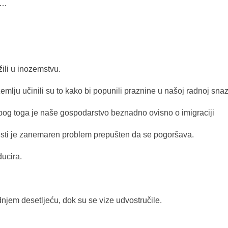
i…
ili u inozemstvu.
zemlju učinili su to kako bi popunili praznine u našoj radnoj snaz
Zbog toga je naše gospodarstvo beznadno ovisno o imigraciji
lesti je zanemaren problem prepušten da se pogoršava.
ucira.
jem desetljeću, dok su se vize udvostručile.