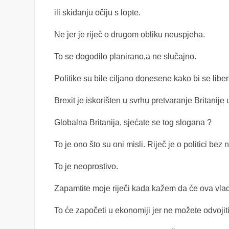
ili skidanju očiju s lopte.
Ne jer je riječ o drugom obliku neuspjeha.
To se dogodilo planirano,a ne slučajno.
Politike su bile ciljano donesene kako bi se libera
Brexit je iskorišten u svrhu pretvaranje Britanij
Globalna Britanija, sjećate se tog slogana ?
To je ono što su oni misli. Riječ je o politici b
To je neoprostivo.
Zapamtite moje riječi kada kažem da će ova vlada
To će započeti u ekonomiji jer ne možete odvoji