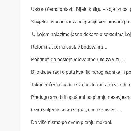
Uskoro ćemo objaviti Bijelu knjigu – koja iznosi
Savjetodavni odbor za migracije već provodi p
U kojem nalazimo jasne dokaze o sektorima koji
Reformirat ćemo sustav bodovanja…
Pobrinuti da postoje relevantne rute za vizu…
Bilo da se radi o putu kvalificiranog radnika ili 
Također ćemo suzbiti svaku zlouporabu viznih 
Predugo smo bili opušteni po pitanju nesavjesn
Ovim šaljemo jasan signal, u inozemstvo…
Da više nismo po ovom pitanju mekani.