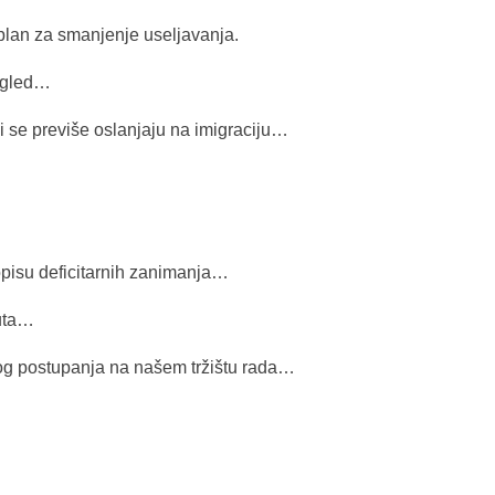
 plan za smanjenje useljavanja.
regled…
 se previše oslanjaju na imigraciju…
popisu deficitarnih zanimanja…
ruta…
og postupanja na našem tržištu rada…