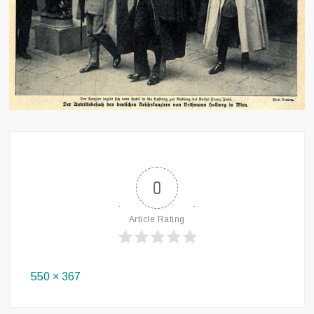
0
Article Rating
Full
550 × 367
size