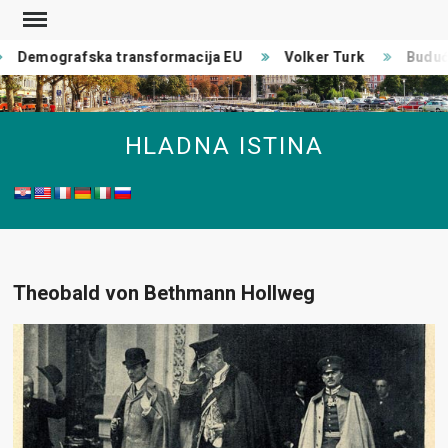
Skip
to
Demografska transformacija EU
Volker Turk
Budućn
content
HLADNA ISTINA
Theobald von Bethmann Hollweg