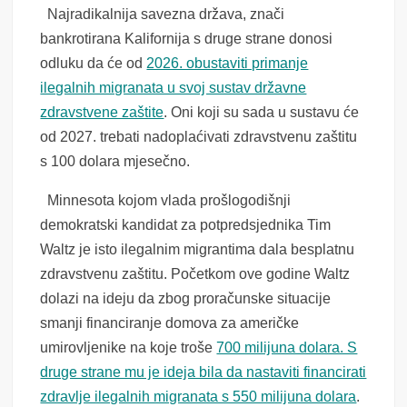
Najradikalnija savezna država, znači
bankrotirana Kalifornija s druge strane donosi
odluku da će od
2026. obustaviti primanje
ilegalnih migranata u svoj sustav državne
zdravstvene zaštite
. Oni koji su sada u sustavu će
od 2027. trebati nadoplaćivati zdravstvenu zaštitu
s 100 dolara mjesečno.
Minnesota kojom vlada prošlogodišnji
demokratski kandidat za potpredsjednika Tim
Waltz je isto ilegalnim migrantima dala besplatnu
zdravstvenu zaštitu. Početkom ove godine Waltz
dolazi na ideju da zbog proračunske situacije
smanji financiranje domova za američke
umirovljenike na koje troše
700 milijuna dolara. S
druge strane mu je ideja bila da nastaviti financirati
zdravlje ilegalnih migranata s 550 milijuna dolara
.