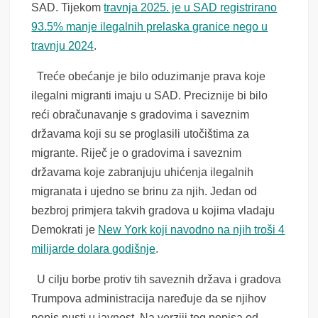
SAD. Tijekom
travnja 2025. je u SAD registrirano
93.5% manje ilegalnih prelaska granice nego u
travnju 2024
.
Treće obećanje je bilo oduzimanje prava koje
ilegalni migranti imaju u SAD. Preciznije bi bilo
reći obračunavanje s gradovima i saveznim
državama koji su se proglasili utočištima za
migrante. Riječ je o gradovima i saveznim
državama koje zabranjuju uhićenja ilegalnih
migranata i ujedno se brinu za njih. Jedan od
bezbroj primjera takvih gradova u kojima vladaju
Demokrati je
New York koji navodno na njih troši 4
milijarde dolara godišnje
.
U cilju borbe protiv tih saveznih država i gradova
Trumpova administracija naređuje da se njihov
popis pusti u javnost. Na verziji tog popisa od