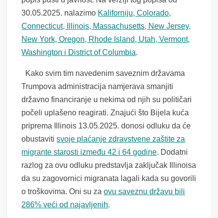
30.05.2025. nalazimo
Kaliforniju, Colorado,
Connecticut, Illinois, Massachusetts, New Jersey,
New York, Oregon, Rhode Island, Utah, Vermont,
Washington i District of Columbia
.
Kako svim tim navedenim saveznim državama
Trumpova administracija namjerava smanjiti
državno financiranje u nekima od njih su političari
počeli uplašeno reagirati. Znajući što Bijela kuća
priprema Illinois 13.05.2025. donosi odluku da će
obustaviti
svoje plaćanje zdravstvene zaštite za
migrante starosti između 42 i 64 godine
. Dodatni
razlog za ovu odluku predstavlja zaključak Illinoisa
da su zagovornici migranata lagali kada su govorili
o troškovima. Oni su za
ovu saveznu državu bili
286% veći od najavljenih
.