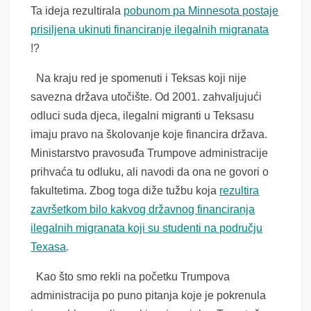
Ta ideja rezultirala
pobunom pa Minnesota postaje
prisiljena ukinuti financiranje ilegalnih migranata
!?
Na kraju red je spomenuti i Teksas koji nije
savezna država utočište. Od 2001. zahvaljujući
odluci suda djeca, ilegalni migranti u Teksasu
imaju pravo na školovanje koje financira država.
Ministarstvo pravosuđa Trumpove administracije
prihvaća tu odluku, ali navodi da ona ne govori o
fakultetima. Zbog toga diže tužbu koja
rezultira
završetkom bilo kakvog državnog financiranja
ilegalnih migranata koji su studenti na području
Texasa
.
Kao što smo rekli na početku Trumpova
administracija po puno pitanja koje je pokrenula