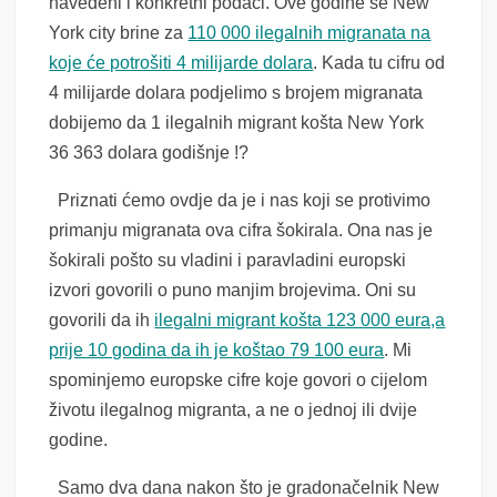
navedeni i konkretni podaci. Ove godine se New
York city brine za
110 000 ilegalnih migranata na
koje će potrošiti 4 milijarde dolara
. Kada tu cifru od
4 milijarde dolara podjelimo s brojem migranata
dobijemo da 1 ilegalnih migrant košta New York
36 363 dolara godišnje !?
Priznati ćemo ovdje da je i nas koji se protivimo
primanju migranata ova cifra šokirala. Ona nas je
šokirali pošto su vladini i paravladini europski
izvori govorili o puno manjim brojevima. Oni su
govorili da ih
ilegalni migrant košta 123 000 eura,a
prije 10 godina da ih je koštao 79 100 eura
. Mi
spominjemo europske cifre koje govori o cijelom
životu ilegalnog migranta, a ne o jednoj ili dvije
godine.
Samo dva dana nakon što je gradonačelnik New