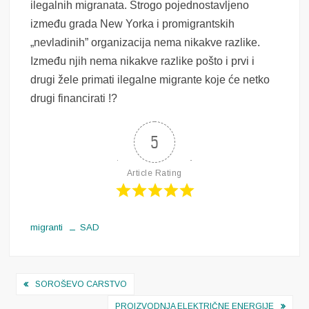
ilegalnih migranata. Strogo pojednostavljeno
između grada New Yorka i promigrantskih
„nevladinih” organizacija nema nikakve razlike.
Između njih nema nikakve razlike pošto i prvi i
drugi žele primati ilegalne migrante koje će netko
drugi financirati !?
5
Article Rating
migranti
SAD
Navigacija
SOROŠEVO CARSTVO
objava
PROIZVODNJA ELEKTRIČNE ENERGIJE