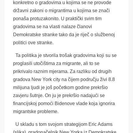
konkretno o gradovima u kojima se ne provode
državni zakoni o migrantima u kojima se znači
ponaša protuzakonito. U praktički svim tim
gradovima se na vlasti nalaze članovi
Demokratske stranke tako da je riječ o službenoj
politici ove stranke.
Ta politika je stvorila trošak gradovima koji su se
proglasili utočištima za migrante, ali to se
prikrivalo raznim mjerama. Za razliku od drugih
gradova New York city na čijem području živi 8.8
milijuna ljudi je još početkom godine prekršio
zavjeru šutnje. On ju je prekršio nadajući se
financijskoj pomoći Bidenove vlade koja ignorira
migrantske probleme.
U skladu s tom svojom strategijom Eric Adams
(slika), gradonačelnik New Yorka iz Demokratske