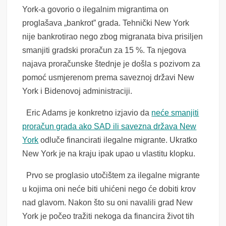
York-a govorio o ilegalnim migrantima on
proglašava „bankrot” grada. Tehnički New York
nije bankrotirao nego zbog migranata biva prisiljen
smanjiti gradski proračun za 15 %. Ta njegova
najava proračunske štednje je došla s pozivom za
pomoć usmjerenom prema saveznoj državi New
York i Bidenovoj administraciji.
Eric Adams je konkretno izjavio da
neće smanjiti
proračun grada ako SAD ili savezna država New
York
odluče financirati ilegalne migrante. Ukratko
New York je na kraju ipak upao u vlastitu klopku.
Prvo se proglasio utočištem za ilegalne migrante
u kojima oni neće biti uhićeni nego će dobiti krov
nad glavom. Nakon što su oni navalili grad New
York je počeo tražiti nekoga da financira život tih