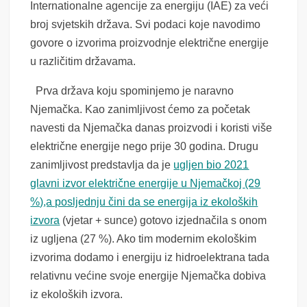
Internationalne agencije za energiju (IAE) za veći
broj svjetskih država. Svi podaci koje navodimo
govore o izvorima proizvodnje električne energije
u različitim državama.
Prva država koju spominjemo je naravno
Njemačka. Kao zanimljivost ćemo za početak
navesti da Njemačka danas proizvodi i koristi više
električne energije nego prije 30 godina. Drugu
zanimljivost predstavlja da je
ugljen bio 2021
glavni izvor električne energije u Njemačkoj
(29
%)
,a posljednju čini da se energija iz ekoloških
izvora
(vjetar + sunce) gotovo izjednačila s onom
iz ugljena (27 %). Ako tim modernim ekološkim
izvorima dodamo i energiju iz hidroelektrana tada
relativnu većine svoje energije Njemačka dobiva
iz ekoloških izvora.