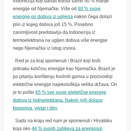
Indonezija koji danas koristi samo 50 % manje
energije od Njemačke. Više od
60 % svoje
energije on dobiva iz ugljena
nakon čega dolazi
plin iz kojeg dobiva još 15 %. Posebno
zanimljivost predstavlja da Indonezija iz
termoelektrana na ugljen dobiva više energije
nego Njemačka iz istog izvora.
Red je za kraj spomenuti i Brazil koji troši
jednaku količinu energije kao Njemačka. Brazil je
po pitanju korištenju fosilnih goriva u proizvodnji
električne energije najekološkija velika država. On
je to pošto
65 % sve svoje električne energije
dobiva iz hidroelektrana. Nakon njih dolaze
biogoriva, vjetar i plin
.
Sada na kraju red nam je spomenuti i Hrvatsku
koja oko
44 % svojih zahtjeva za energijom