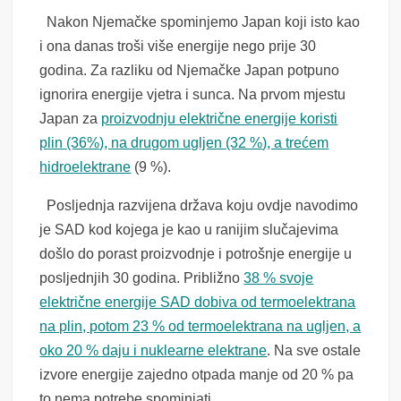
Nakon Njemačke spominjemo Japan koji isto kao
i ona danas troši više energije nego prije 30
godina. Za razliku od Njemačke Japan potpuno
ignorira energije vjetra i sunca. Na prvom mjestu
Japan za
proizvodnju električne energije koristi
plin
(36%)
, na drugom ugljen
(32 %)
, a trećem
hidroelektrane
(9 %).
Posljednja razvijena država koju ovdje navodimo
je SAD kod kojega je kao u ranijim slučajevima
došlo do porast proizvodnje i potrošnje energije u
posljednjih 30 godina. Približno
38 % svoje
električne energije SAD dobiva od termoelektrana
na plin, potom 23 % od termoelektrana na ugljen, a
oko 20 % daju i nuklearne elektrane
. Na sve ostale
izvore energije zajedno otpada manje od 20 % pa
to nema potrebe spominjati.