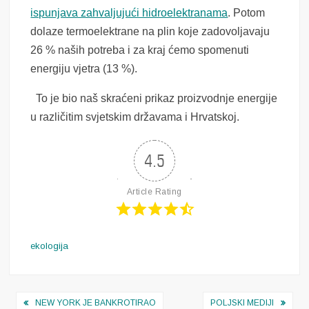
ispunjava zahvaljujući hidroelektranama
. Potom
dolaze termoelektrane na plin koje zadovoljavaju
26 % naših potreba i za kraj ćemo spomenuti
energiju vjetra (13 %).
To je bio naš skraćeni prikaz proizvodnje energije
u različitim svjetskim državama i Hrvatskoj.
4.5
Article Rating
ekologija
Navigacija
NEW YORK JE BANKROTIRAO
POLJSKI MEDIJI