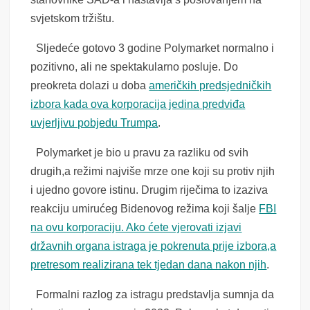
svjetskom tržištu.
Sljedeće gotovo 3 godine Polymarket normalno i
pozitivno, ali ne spektakularno posluje. Do
preokreta dolazi u doba
američkih predsjedničkih
izbora kada ova korporacija jedina predviđa
uvjerljivu pobjedu Trumpa
.
Polymarket je bio u pravu za razliku od svih
drugih,a režimi najviše mrze one koji su protiv njih
i ujedno govore istinu. Drugim riječima to izaziva
reakciju umirućeg Bidenovog režima koji šalje
FBI
na ovu korporaciju. Ako ćete vjerovati izjavi
državnih organa istraga je pokrenuta prije izbora,a
pretresom realizirana tek tjedan dana nakon njih
.
Formalni razlog za istragu predstavlja sumnja da