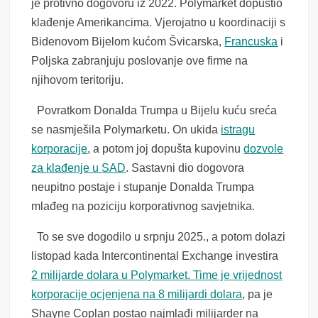
je protivno dogovoru iz 2022. Polymarket dopustio
klađenje Amerikancima. Vjerojatno u koordinaciji s
Bidenovom Bijelom kućom Švicarska,
Francuska
i
Poljska zabranjuju poslovanje ove firme na
njihovom teritoriju.
Povratkom Donalda Trumpa u Bijelu kuću sreća
se nasmješila Polymarketu. On ukida
istragu
korporacije
, a potom joj dopušta kupovinu
dozvole
za klađenje u SAD
. Sastavni dio dogovora
neupitno postaje i stupanje Donalda Trumpa
mlađeg na poziciju korporativnog savjetnika.
To se sve dogodilo u srpnju 2025., a potom dolazi
listopad kada Intercontinental Exchange investira
2 milijarde dolara u Polymarket. Time je vrijednost
korporacije ocjenjena na 8 milijardi dolara
, pa je
Shayne Coplan postao najmlađi milijarder na