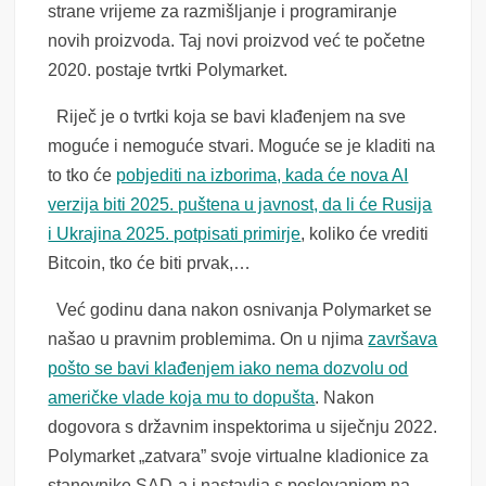
strane vrijeme za razmišljanje i programiranje
novih proizvoda. Taj novi proizvod već te početne
2020. postaje tvrtki Polymarket.
Riječ je o tvrtki koja se bavi klađenjem na sve
moguće i nemoguće stvari. Moguće se je kladiti na
to tko će
pobjediti na izborima, kada će nova AI
verzija biti 2025. puštena u javnost, da li će Rusija
i Ukrajina 2025. potpisati primirje
, koliko će vrediti
Bitcoin, tko će biti prvak,…
Već godinu dana nakon osnivanja Polymarket se
našao u pravnim problemima. On u njima
završava
pošto se bavi klađenjem iako nema dozvolu od
američke vlade koja mu to dopušta
. Nakon
dogovora s državnim inspektorima u siječnju 2022.
Polymarket „zatvara” svoje virtualne kladionice za
stanovnike SAD-a i nastavlja s poslovanjem na