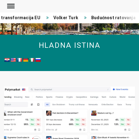
Skip
to
ransformacija EU
Volker Turk
Budućnost ratovanja
content
HLADNA ISTINA