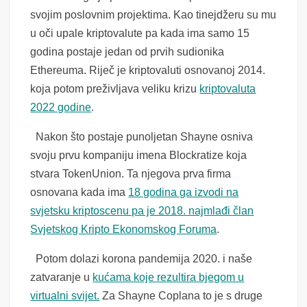
svojim poslovnim projektima. Kao tinejdžeru su mu
u oči upale kriptovalute pa kada ima samo 15
godina postaje jedan od prvih sudionika
Ethereuma. Riječ je kriptovaluti osnovanoj 2014.
koja potom preživljava veliku krizu
kriptovaluta
2022 godine
.
Nakon što postaje punoljetan Shayne osniva
svoju prvu kompaniju imena Blockratize koja
stvara TokenUnion. Ta njegova prva firma
osnovana kada ima
18 godina ga izvodi na
svjetsku kriptoscenu pa je 2018. najmlađi član
Svjetskog Kripto Ekonomskog Foruma
.
Potom dolazi korona pandemija 2020. i naše
zatvaranje u
kućama koje rezultira bjegom u
virtualni svijet.
Za Shayne Coplana to je s druge