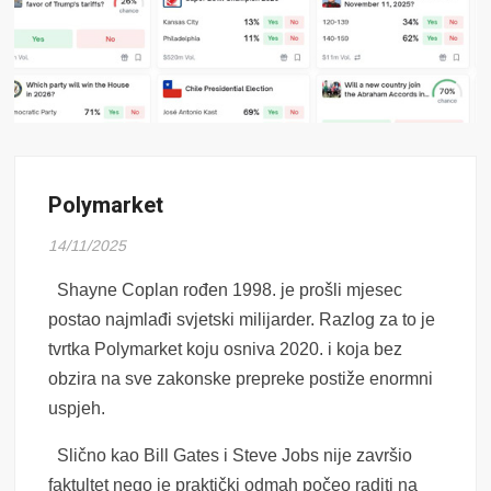
Polymarket
14/11/2025
Shayne Coplan rođen 1998. je prošli mjesec
postao najmlađi svjetski milijarder. Razlog za to je
tvrtka Polymarket koju osniva 2020. i koja bez
obzira na sve zakonske prepreke postiže enormni
uspjeh.
Slično kao Bill Gates i Steve Jobs nije završio
faktultet nego je praktički odmah počeo raditi na