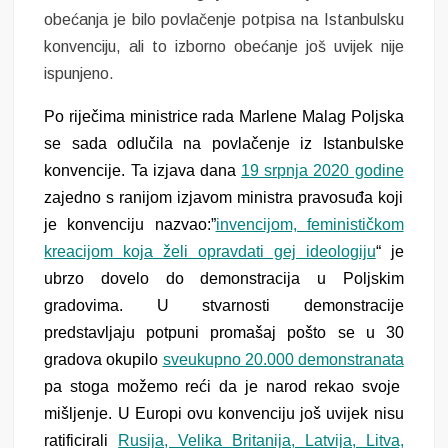
obećanja je bilo povlačenje potpisa na Istanbulsku
konvenciju, ali to izborno obećanje još uvijek nije
ispunjeno.
Po riječima ministrice rada Marlene Malag Poljska
se sada odlučila na povlačenje iz Istanbulske
konvencije. Ta izjava dana
19 srpnja 2020 godine
zajedno s ranijom izjavom ministra pravosuđa koji
je konvenciju nazvao:”
invencijom, feminističkom
kreacijom koja želi opravdati gej ideologiju
“
je
ubrzo dovelo do demonstracija u Poljskim
gradovima. U stvarnosti demonstracije
predstavljaju potpuni promašaj pošto se u 30
gradova okupilo
sveukupno 20.000 demonstranata
pa stoga možemo reći da je narod rekao svoje
mišljenje. U Europi ovu konvenciju još uvijek nisu
ratificirali
Rusija, Velika Britanija, Latvija, Litva,