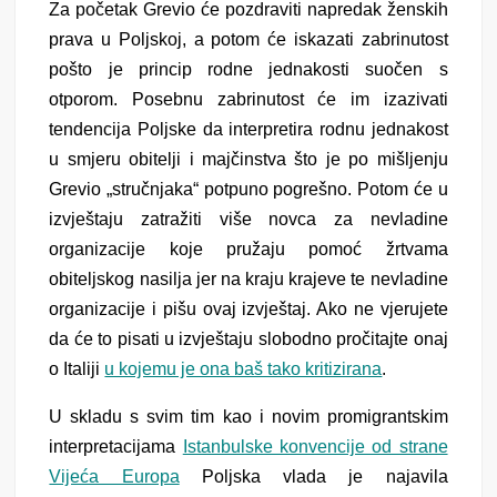
Za početak Grevio će pozdraviti napredak ženskih
prava u Poljskoj, a potom će iskazati zabrinutost
pošto je princip rodne jednakosti suočen s
otporom. Posebnu zabrinutost će im izazivati
tendencija Poljske da interpretira rodnu jednakost
u smjeru obitelji i majčinstva što je po mišljenju
Grevio „stručnjaka“ potpuno pogrešno. Potom će u
izvještaju zatražiti više novca za nevladine
organizacije koje pružaju pomoć žrtvama
obiteljskog nasilja jer na kraju krajeve te nevladine
organizacije i pišu ovaj izvještaj. Ako ne vjerujete
da će to pisati u izvještaju slobodno pročitajte onaj
o Italiji
u kojemu je ona baš tako kritizirana
.
U skladu s svim tim kao i novim promigrantskim
interpretacijama
Istanbulske konvencije od strane
Vijeća Europa
Poljska vlada je najavila