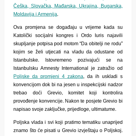
Češka, Slovačka, Mađarska, Ukrajina, Bugarska,
Moldavija i Armenija
.
Ova promjena se događaju u vrijeme kada su
Katolički socijalni kongres i Ordo Iuris najavili
skupljanje potpisa pod motom “Da obitelji ne rodu”
kojim se želi utjecati na vladu da odustane od
Istanbulske. Istovremeno pozivajući se na
Istanbulsku Amnesty International je zatražio od
Poljske da promjeni 4 zakona
, da ih uskladi s
konvencijom dok bi na jesen u inspekcijski nadzor
trebao doći Grevio, komitet koji kontrolira
provođenje konvencije. Nakon te posjete Grevio bi
napisao svoje zaključke, prijedloge, ultimatume.
Poljska vlada i svi koji pratimo tematiku unaprijed
znamo što će pisati u Grevio izvještaju o Poljskoj.