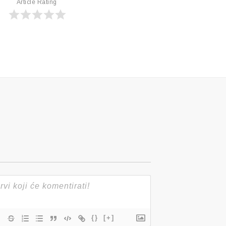
Article Rating
{}
[+]