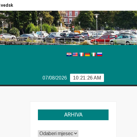
dski izbori
Izvještaj Europola
Previše demokracije
07/08/2026
10:21:27 AM
ARHIVA
ARHIVA