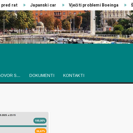
red rat
Japanski car
Vječiti problemi Boeinga
Šve
GOVOR S…
DOKUMENTI
KONTAKTI