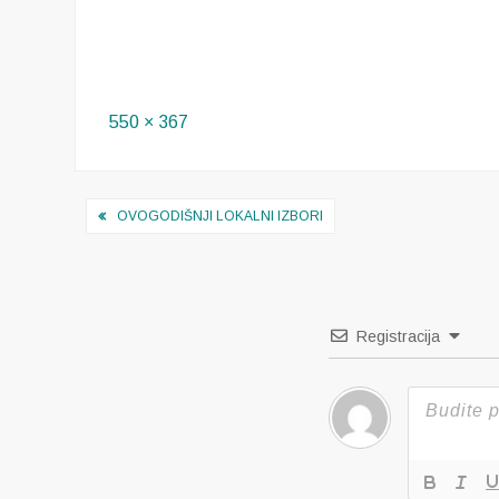
Full
550 × 367
size
Navigacija
OVOGODIŠNJI LOKALNI IZBORI
objava
Registracija