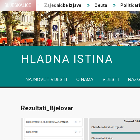
Skip
t ratovanja
BLJESKALICE
Zajedničke izjave
Ceuta
Političari p
to
content
HLADNA ISTINA
NAJNOVIJE VIJESTI
O NAMA
VIJESTI
RAZ
Rezultati_Bjelovar