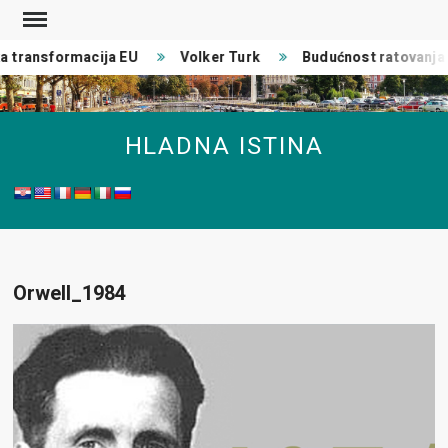
Skip
to
 transformacija EU
Volker Turk
Budućnost ratovanja
content
HLADNA ISTINA
Orwell_1984