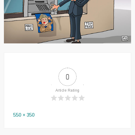
0
Article Rating
Full
550 × 350
size