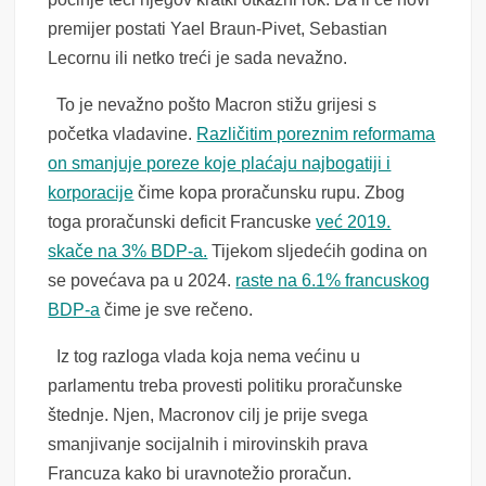
premijer postati Yael Braun-Pivet, Sebastian
Lecornu ili netko treći je sada nevažno.
To je nevažno pošto Macron stižu grijesi s
početka vladavine.
Različitim poreznim reformama
on smanjuje poreze koje plaćaju najbogatiji i
korporacije
čime kopa proračunsku rupu. Zbog
toga proračunski deficit Francuske
već 2019.
skače na 3% BDP-a.
Tijekom sljedećih godina on
se povećava pa u 2024.
raste na 6.1% francuskog
BDP-a
čime je sve rečeno.
Iz tog razloga vlada koja nema većinu u
parlamentu treba provesti politiku proračunske
štednje. Njen, Macronov cilj je prije svega
smanjivanje socijalnih i mirovinskih prava
Francuza kako bi uravnotežio proračun.