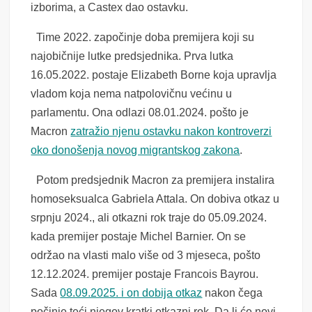
izborima, a Castex dao ostavku.
Time 2022. započinje doba premijera koji su
najobičnije lutke predsjednika. Prva lutka
16.05.2022. postaje Elizabeth Borne koja upravlja
vladom koja nema natpolovičnu većinu u
parlamentu. Ona odlazi 08.01.2024. pošto je
Macron
zatražio njenu ostavku nakon kontroverzi
oko donošenja novog migrantskog zakona
.
Potom predsjednik Macron za premijera instalira
homoseksualca Gabriela Attala. On dobiva otkaz u
srpnju 2024., ali otkazni rok traje do 05.09.2024.
kada premijer postaje Michel Barnier. On se
održao na vlasti malo više od 3 mjeseca, pošto
12.12.2024. premijer postaje Francois Bayrou.
Sada
08.09.2025. i on dobija otkaz
nakon čega
počinje teći njegov kratki otkazni rok. Da li će novi