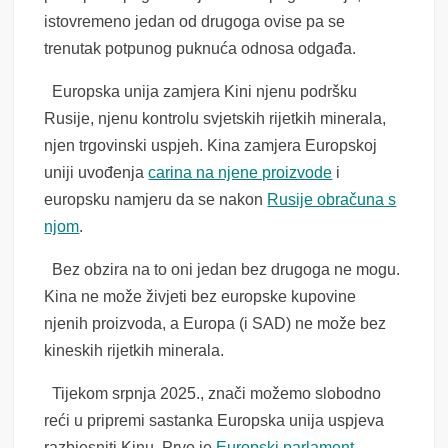
istovremeno jedan od drugoga ovise pa se
trenutak potpunog puknuća odnosa odgađa.
Europska unija zamjera Kini njenu podršku
Rusije, njenu kontrolu svjetskih rijetkih minerala,
njen trgovinski uspjeh. Kina zamjera Europskoj
uniji uvođenja
carina na njene proizvode
i
europsku namjeru da se nakon
Rusije obračuna s
njom
.
Bez obzira na to oni jedan bez drugoga ne mogu.
Kina ne može živjeti bez europske kupovine
njenih proizvoda, a Europa (i SAD) ne može bez
kineskih rijetkih minerala.
Tijekom srpnja 2025., znači možemo slobodno
reći u pripremi sastanka Europska unija uspjeva
razbjesniti Kinu. Prvo je
Europski parlament