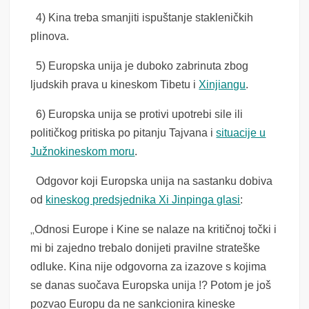
4) Kina treba smanjiti ispuštanje stakleničkih
plinova.
5) Europska unija je duboko zabrinuta zbog
ljudskih prava u kineskom Tibetu i
Xinjiangu
.
6) Europska unija se protivi upotrebi sile ili
političkog pritiska po pitanju Tajvana i
situacije u
Južnokineskom moru
.
Odgovor koji Europska unija na sastanku dobiva
od
kineskog predsjednika Xi Jinpinga glasi
:
„
Odnosi Europe i Kine se nalaze na kritičnoj točki i
mi bi zajedno trebalo donijeti pravilne strateške
odluke. Kina nije odgovorna za izazove s kojima
se danas suočava Europska unija !? Potom je još
pozvao Europu da ne sankcionira kineske