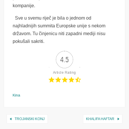
kompanije.
Sve u svemu riječ je bila o jednom od
najhladnijih summita Europske unije s nekom
državom. Tu činjenicu niti zapadni mediji nisu
pokušali sakriti.
4.5
Article Rating
Kina
Navigacija
TROJANSKI KONJ
KHALIFA HAFTAR
objava