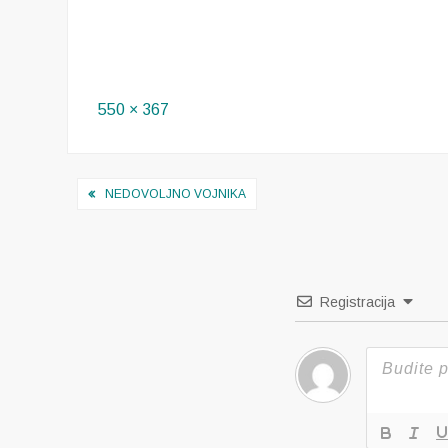
Full
550 × 367
size
Navigacija
NEDOVOLJNO VOJNIKA
objava
Registracija