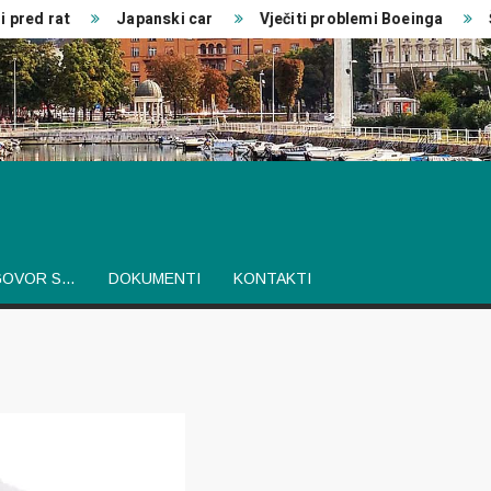
pred rat
Japanski car
Vječiti problemi Boeinga
Šv
GOVOR S…
DOKUMENTI
KONTAKTI