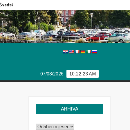
edski izbori
Izvještaj Europola
Previše demokracije
07/08/2026
10:22:23 AM
ARHIVA
ARHIVA