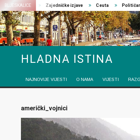
Skip
st ratovanja
BLJESKALICE
Zajedničke izjave
Ceuta
Političari 
to
content
HLADNA ISTINA
NAJNOVIJE VIJESTI
O NAMA
VIJESTI
RAZ
američki_vojnici