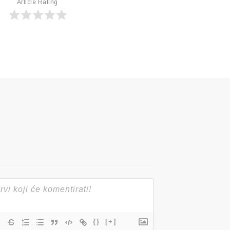
Article Rating
{}
[+]