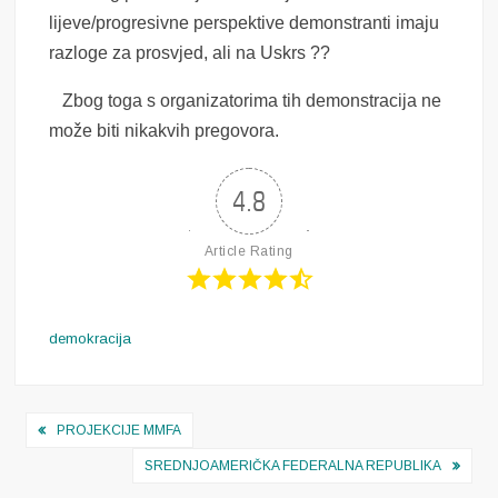
lijeve/progresivne perspektive demonstranti imaju
razloge za prosvjed, ali na Uskrs ??
Zbog toga s organizatorima tih demonstracija ne
može biti nikakvih pregovora.
4.8
Article Rating
demokracija
Navigacija
PROJEKCIJE MMFA
objava
SREDNJOAMERIČKA FEDERALNA REPUBLIKA