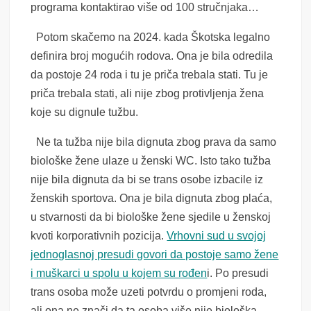
programa kontaktirao više od 100 stručnjaka…
Potom skačemo na 2024. kada Škotska legalno
definira broj mogućih rodova. Ona je bila odredila
da postoje 24 roda i tu je priča trebala stati. Tu je
priča trebala stati, ali nije zbog protivljenja žena
koje su dignule tužbu.
Ne ta tužba nije bila dignuta zbog prava da samo
biološke žene ulaze u ženski WC. Isto tako tužba
nije bila dignuta da bi se trans osobe izbacile iz
ženskih sportova. Ona je bila dignuta zbog plaća,
u stvarnosti da bi biološke žene sjedile u ženskoj
kvoti korporativnih pozicija.
Vrhovni sud u svojoj
jednoglasnoj presudi govori da postoje samo žene
i muškarci u spolu u kojem su rođen
i. Po presudi
trans osoba može uzeti potvrdu o promjeni roda,
ali ona ne znači da ta osoba više nije biološka