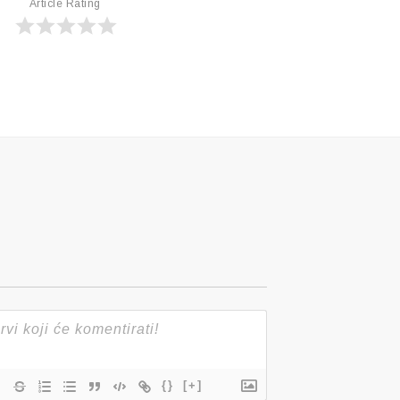
Article Rating
{}
[+]