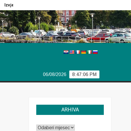
Izvještaj Europola
Previše demokracije
Sporazum iz Bj
06/08/2026
8:47:06 PM
ARHIVA
ARHIVA