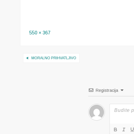
Full
550 × 367
size
Navigacija
MORALNO PRIHVATLJIVO
objava
Registracija