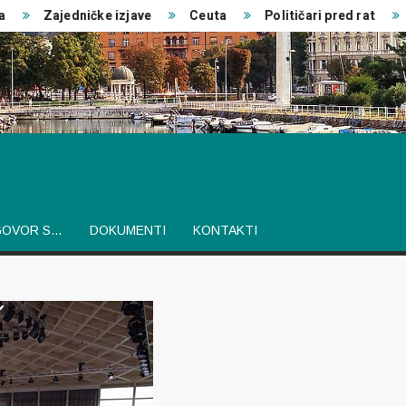
Zajedničke izjave
Ceuta
Političari pred rat
Japa
GOVOR S…
DOKUMENTI
KONTAKTI