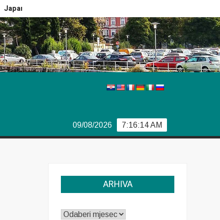
nski car
Vječiti problemi Boeinga
Švedski izbori
09/08/2026
7:16:15 AM
ARHIVA
ARHIVA