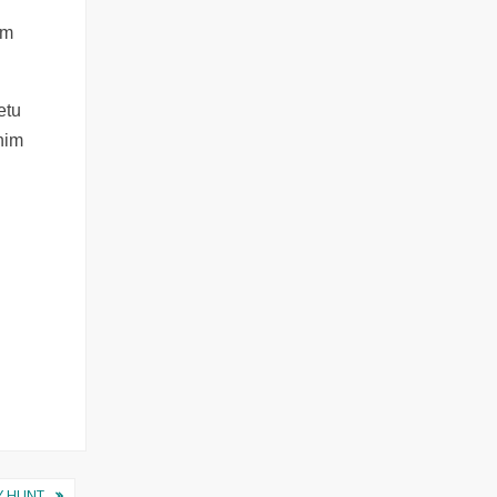
im
etu
snim
Y HUNT