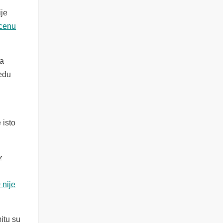
ije
scenu
ga
među
 isto
z
 nije
itu su