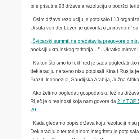
bile prisutne 93 države,a rezoluciju o podršci terit
Osim država rezoluciju je potpisalo i 13 organi
Ursula von der Leyen je govorila o „mirovnom” s
„
Švicarski summit ne predstavlja pregovore o mir
aneksiji ukrajinskog teritorija…” . Ukratko mirovni
Nakon što smo to rekli red je sada pogledati tko ni
deklaraciju naravno nisu potpisali Kina i Rusija je
Brazil, Indonezija, Saudijska Arabija, Južna Afrik
Ako želimo pogledati gospodarsku težinu država k
Riječ je o realnosti koja nam govore da
2 iz TOP 5
20
.
Kada gledamo popis država koju rezoluciji nisu p
Deklaraciju o teritorijalnom integritetu je potpisa