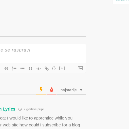
{}
[+]
najstarije
 Lyrics
2 godine prije
eat I would like to apprentice while you
 web site how could i subscribe for a blog