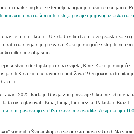
erni marketing koji se temelji na igranju našim emocijama. Pr
eti proizvoda, na našem intelektu,a poslije njegovog izlaska na 
a nas je mir u Ukrajini. U skladu s tim tvorci ovog sastanka su 
e u ratu na njega nije pozvana. Kako je moguće sklopiti mir iz
anku nitko nije objasnio.
 neprisustvo industrijskog centra svijeta, Kine. Kako je moguće
usija niti Kina koja ju navodno podržava ? Odgovor na to pitanje
 akciji.
travanj 2022. kada je Rusija zbog invazije Ukrajine izbačena i
tada nisu glasovali: Kina, Indija, Indonezija, Pakistan, Brazil,
mu
na tom glasovanju su 93 države bile osudile Rusiju, a njih 100
ovni” summit u Švicarskoj koji se održao prošli vikend. Na summ