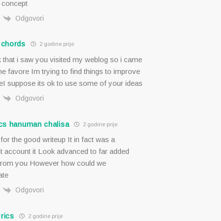
r concept
Odgovori
d chords
2 godine prije
nk that i saw you visited my weblog so i came
he favore Im trying to find things to improve
eI suppose its ok to use some of your ideas
Odgovori
rics hanuman chalisa
2 godine prije
or the good writeup It in fact was a
account it Look advanced to far added
 from you However how could we
ate
Odgovori
rics
2 godine prije