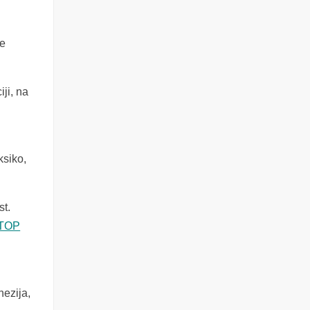
me
iji, na
ksiko,
st.
z TOP
nezija,