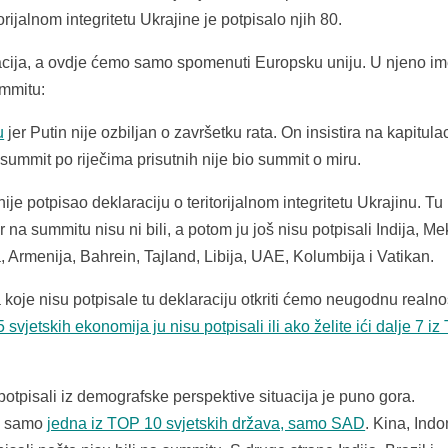
orijalnom integritetu Ukrajine je potpisalo njih 80.
zacija, a ovdje ćemo samo spomenuti Europsku uniju. U njeno i
ummitu:
u
jer Putin nije ozbiljan o završetku rata. On insistira na kapitulac
 summit po riječima prisutnih nije bio summit o miru.
je potpisao deklaraciju o teritorijalnom integritetu Ukrajinu. Tu
r na summitu nisu ni bili, a potom ju još nisu potpisali Indija, Me
a, Armenija, Bahrein, Tajland, Libija, UAE, Kolumbija i Vatikan.
oje nisu potpisale tu deklaraciju otkriti ćemo neugodnu realno
 svjetskih ekonomija ju nisu potpisali ili ako želite ići dalje 7 i
otpisali iz demografske perspektive situacija je puno gora.
la samo
jedna iz TOP 10 svjetskih država, samo SAD
. Kina, Indo