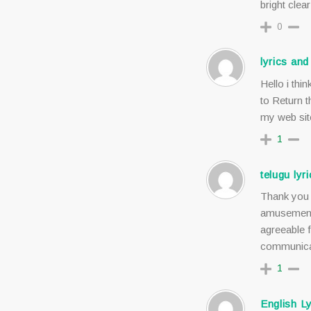
bright clea
0
lyrics an
Hello i thi
to Return t
my web sit
1
telugu ly
Thank you f
amusement 
agreeable
communic
1
English Ly