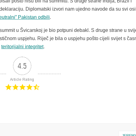
isali pošto nisu bili na summitu. S druge strane Indija, Brazil i
i deklaraciju. Diplomatski izvori nam ujedno navode da su svi os
eutralni” Pakistan odbili
.
 summit u Švicarskoj je bio potpuni debakl. S druge strane u svij
astičnom uspjehu. Riječ je bila o uspjehu pošto cijeli svijet s ča
n
teritorijalni integritet
.
4.5
Article Rating
JEREM