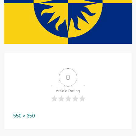
0
Article Rating
Full
550 × 350
size