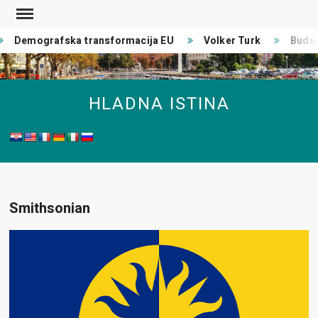
Skip
to
Demografska transformacija EU
Volker Turk
Buduć
content
HLADNA ISTINA
Smithsonian