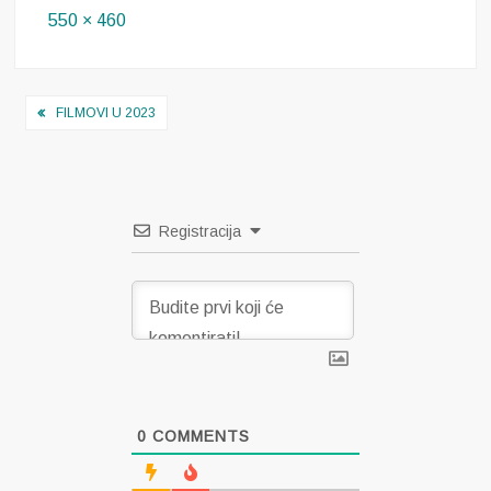
Full
550 × 460
size
Navigacija
FILMOVI U 2023
objava
Registracija
0
COMMENTS