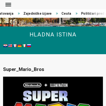
Skip
to
tovanja
Zajedničke izjave
Ceuta
Političari pred r
content
HLADNA ISTINA
Super_Mario_Bros