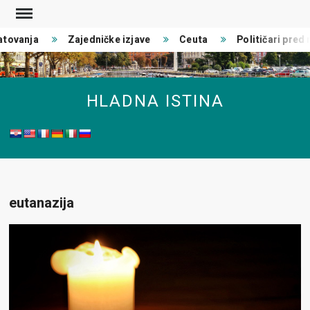
Skip
to
tovanja
Zajedničke izjave
Ceuta
Političari pred r
content
HLADNA ISTINA
eutanazija