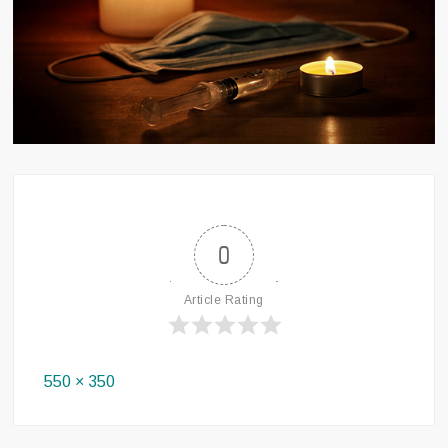
0
Article Rating
Full
550 × 350
size