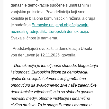
današnje demokracije suočene s unutrašnjim i
vanjskim pritiscima.
Prva definicija koji smo
koristila je bila ona ko
m
unističkih režima, a druga
je sadašnja
Europske unije pri objašnjavanju
nužnosti gradnje štita Europskih demokracija
.
Svaka sličnost je namjerna.
Predstavljajući ovu zaštitu demokracija Ursula
von der Leyen je 12.11.2025. govorila:
„
Demokracija je temelj naše slobode, blagostanja
i sigurnosti. Europskim štitom za demokraciju
ojačat će se ključni elementi koji građanima
omogućuju da svakodnevno žive naše zajedničke
demokratske vrijednosti, a to su sloboda govora,
neovisni mediji, otporne institucije i dinamično
civilno društvo. To je snaga Europe i moramo u