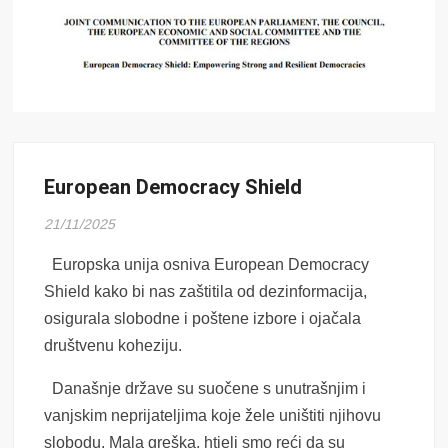
European Democracy Shield
21/11/2025
Europska unija osniva European Democracy
Shield kako bi nas zaštitila od dezinformacija,
osigurala slobodne i poštene izbore i ojačala
društvenu koheziju.
Današnje d
ržave
su suočene s unutrašnjim i
vanjskim neprijateljima koje
žele uništiti njihovu
slobodu
.
Mala greška,
h
tjeli smo reći da su