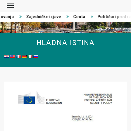
Skip
to
ovanja
Zajedničke izjave
Ceuta
Političari pred ra
content
HLADNA ISTINA