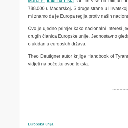
Mađare praktički ništa
. Od tih više od milijun 
788.000 u Mađarskoj. S druge strane u Hrvatskoj 
mi znamo da je Europa regija protiv naših naciona
Ovo je ujedno primjer kako nacionalni interesi j
drugih članica Europske unije. Jednostavno gled
o ukidanju europskih država.
Theo Deutigner autor knjige Handbook of Tyranny
vidjeti na početku ovog teksta.
Europska unija