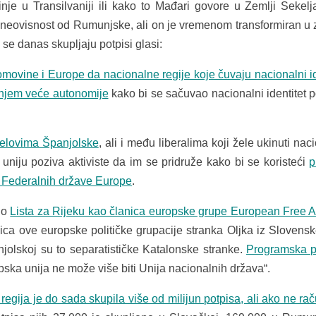
nje u Transilvaniji ili kako to Mađari govore u Zemlji Sekel
 neovisnost od Rumunjske, ali on je vremenom transformiran u 
 se danas skupljaju potpisi glasi:
movine i Europe da nacionalne regije koje čuvaju nacionalni id
anjem veće autonomije
kako bi se sačuvao nacionalni identitet p
jelovima Španjolske
, ali i među liberalima koji žele ukinuti nac
uniju poziva aktiviste da im se pridruže kako bi se koristeći
p
e Federalnih države Europe
.
ino
Lista za Rijeku kao članica europske grupe European Free A
lanica ove europske političke grupacije stranka Oljka iz Slovenske
jolskoj su to separatističke Katalonske stranke.
Programska p
opska unija ne može više biti Unija nacionalnih država“.
regija je do sada skupila više od milijun potpisa, ali ako ne r