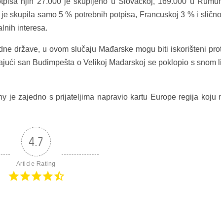
potpisa njih 27.000 je skupljeno u Slovačkoj, 169.000 u Rumun
je skupila samo 5 % potrebnih potpisa, Francuskoj 3 % i slično 
lnih interesa.
edne države, u ovom slučaju Mađarske mogu biti iskorišteni prot
ajući san Budimpešta o Velikoj Mađarskoj se poklopio s snom l
 je zajedno s prijateljima napravio kartu Europe regija koju
4.7
Article Rating