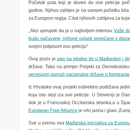
Početak puta koji je doveo do ove peticije poči
godine. Njihov zahtjev je na samom početku bila
za Europom regija. Citat njihovih zahtjeva za koje
„
Ako vjerujete da je u najboljem interesu
Vaše do
budu sačuvane, njihove ovlasti povećane s dav
svojim potpisom ovu peticiju“
Ovaj poziv je
pao na plodno tlo u Mađarskoj i di
države. Tako na primjer Projekt za Demokratsku 
secesijom gurnuli nacionalne države u formiranj
Iz Hrvatske ovaj projekt indirektno podržava jed
koja isto stoji iza ove peticije. U Sloveniji je č
dok je u Francuskoj Occitanska stranka,a u Špan
European Free Alliance
je vrlo jasna i glasi „Eur
Sve u svemu ova
Mađarska inicijativa za Europu 