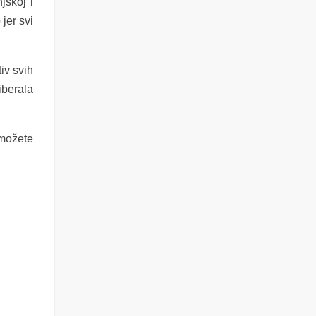
jskoj i
jer svi
iv svih
iberala
 možete