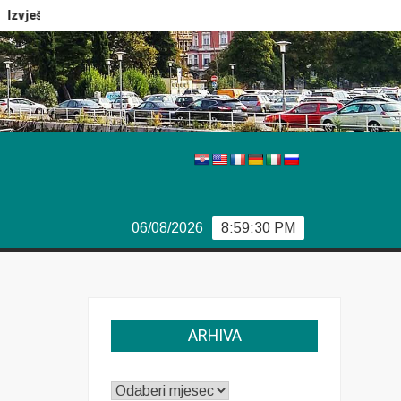
vještaj Europola
Previše demokracije
Sporazum iz Bjo
06/08/2026
8:59:31 PM
ARHIVA
ARHIVA