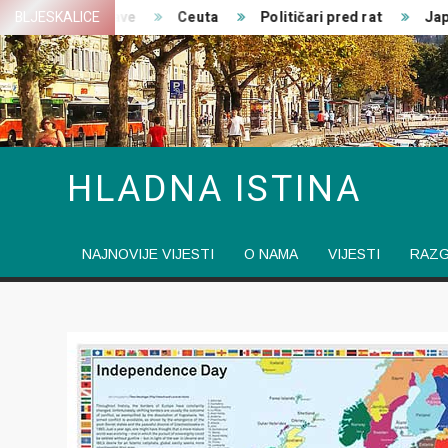
Skip
ajedničke izjave
BLJESKALICE
Ceuta
Političari pred rat
Japans
to
content
HLADNA ISTINA
NAJNOVIJE VIJESTI
O NAMA
VIJESTI
RAZ