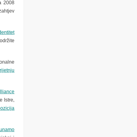
ja 2008
zahtjev
entitet
održite
ionalne
rijetnju
lliance
 Istre,
ozicija
ačunamo