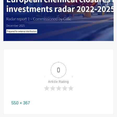
0
Article Rating
Full
550 × 367
size