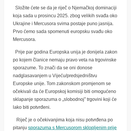
Složite ćete se da je riječ o Njemačkoj dominaciji
koja sada u prosincu 2025. zbog velikih svađa oko
Ukrajine i Mercusora svima postaje puno jasnija.
Prvo ćemo sada spomenuti europsku svađu oko
Mercusora.
Prije par godina Europska unija je donijela zakon
po kojem članice nemaju pravo veta na trgovinske
sporazume. To znači da se oni donose
nadglasavanjem u Vijeću/predsjedništvu
Europske unije. Tom zakonskom promjenom se
očekivali da će Europskoj komisiji biti omogućeno
sklapanje sporazuma o „slobodnoj” trgovini koji će
lako biti potvrđeni.
Riječ je o očekivanjima koja nisu potvrđena po
pitanju
sporazuma s Mercusorom sklopljenim prije