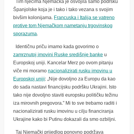
Tim riječima Njemačka je osvojila samo podršku
Španjolske koja je i tako i tako vezana s svojim
bivšim kolonijama.
Francuska i Italija se vatreno
protive tom Njemačkom nametanju trgovinskog
sporazuma
.
Identičnu priču imamo kada govorimo o
zamrznutoj imovini Ruske središnje banke
u
Europskoj uniji. Kancelar Merz po ovom pitanju
viče mi moramo
nacionalizirati rusku imovinu u
Europskoj uniji
: „Nije dovoljno za Europu da kao
do sada nastavi financijsku podršku Ukrajini. Isto
tako nije dovoljno staviti europsku političku težinu
iza mirovnih pregovora.” Mi to sve trebamo raditi i
nacionalizirati rusku imovinu u cilju financiranja
Ukrajine kako bi Putinu dokazali da smo ozbiljni.
Taj Njemački prijedlog ponovno podržava