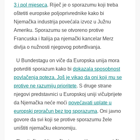
3 i pol mjeseca
. Riječ je o sporazumu koji treba
oštetiti europske poljoprivrednike kako bi
Njemačka industrija povećala izvoz u Južnu
Ameriku. Sporazumu se otvoreno protive
Francuska i Italija pa njemački kancelar Merz
divlja o nužnosti njegovog potvrđivanja.
U Bundestagu on viče da Europska unija mora
potvrditi sporazum kako bi
dokazala sposobnost
povlačenja poteza. Još je vikao da oni koji mu se
protive ne razumiju prioritete
. S druge strane
njegovi predstavnici u Europskoj uniji viču/prijete
da Njemačka neće moći
povećavati uplate u
europski proračun bez tog sporazuma
. Oni javno
govore da svi koji se protive sporazumu žele
uništiti njemačku ekonomiju.