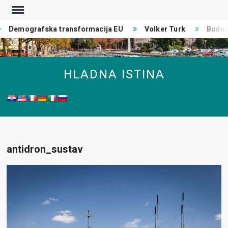
Skip
to
Demografska transformacija EU
Volker Turk
Budućn
content
HLADNA ISTINA
antidron_sustav