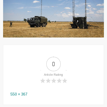
0
Article Rating
Full
550 × 367
size