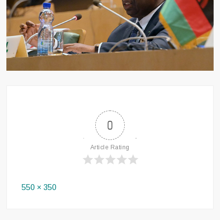
0
Article Rating
Full
550 × 350
size