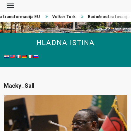
Skip
to
transformacija EU
Volker Turk
Budućnost ratovanja
content
HLADNA ISTINA
Macky_Sall