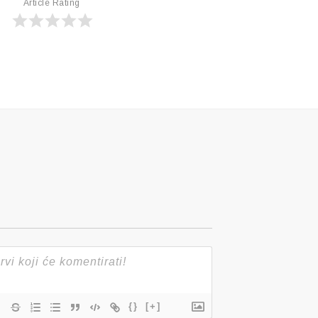
Article Rating
{}
[+]