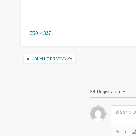
Full
550 × 367
size
Navigacija
UBIJANJE PROTIVNIKA
objava
Registracija