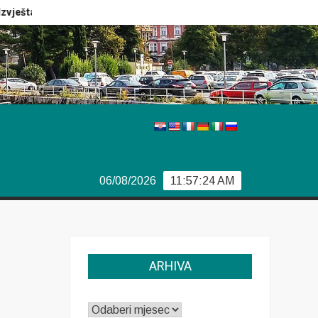
ještaj Europola
Previše demokracije
Sporazum iz Bjor
06/08/2026
11:57:25 AM
ARHIVA
ARHIVA