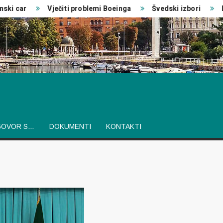
i car
Vječiti problemi Boeinga
Švedski izbori
Izv
GOVOR S…
DOKUMENTI
KONTAKTI