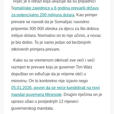
Riječ je o istrazi koja ukazuje da su pripadnici
S
omalijske zajednice u 6 godina prevarili državu
za potencijalno 200 milijuna dolara
. Kao primjer
prevare se navodi da je Somalijac navodno
pripremio 300 000 obroka za djecu za što dobiva
milijun dolara. Normalno on to nije učinio, a novac
je bio dobio. To je samo jedan od bezbrojnih
otkrivenih primjera prevare.
Kako su se vremenom otkrivali sve veći i veći
razmjeri te prevare koju je guverner Tim Walz
dopuštao on odlučuje da je vrijeme otići u
mirovinu. On to konkretno nije izjavio nego
05.01.2026. govori da se neće kandidirati na novi
mandat guvernera Minesote
. Drugim riječima on je
upravo ušao u posljednjih 12 mjeseci
guvernerskog mandata.