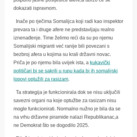
dokazati ispravnom.
Inače po rječima Somalijca koji radi kao inspektor
prevara ta i druge afere ne predstavljaju realno
iznenađenje. Time želimo reći da su po njemu
Somalijski migranti već ranije bili povezani s
bezbroj afera u kojima su krali državni novac.
Priča je po njemu bila uvijek ista, a
kukavički
političari bi se sakrili u rupu kada bi ih somalijski
lopovi optužili za rasizam
.
Ta strategija je funkcionirala dok se nisu uključili
savezni organi na koje optužbe za rasizam nisu
mogle funkcionirati. Normalno nužno je bila da se
na vrhu državne piramide nalazi Republikanac,a
ne Demokrat što se dogodilo 2025.