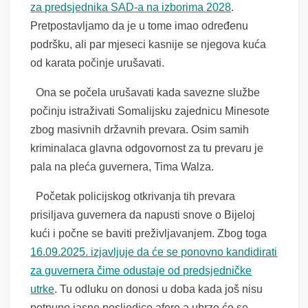
za predsjednika SAD-a na izborima 2028
.
Pretpostavljamo da je u tome imao određenu
podršku, ali par mjeseci kasnije se njegova kuća
od karata počinje urušavati.
Ona se počela urušavati kada savezne službe
počinju istraživati Somalijsku zajednicu Minesote
zbog masivnih državnih prevara. Osim samih
kriminalaca glavna odgovornost za tu prevaru je
pala na pleća guvernera, Tima Walza.
Početak policijskog otkrivanja tih prevara
prisiljava guvernera da napusti snove o Bijeloj
kući i počne se baviti preživljavanjem. Zbog toga
16.09.2025. izjavljuje da će se ponovno kandidirati
za guvernera čime odustaje od predsjedničke
utrke
. Tu odluku on donosi u doba kada još nisu
potpuno jasne posljedice afere,a ubrzo će se