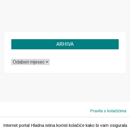
ARHIVA
ARHIVA
Pravila o kolačićima
Internet portal Hladna istina koristi kolačiće kako bi vam osigurala
Copyright © 2020 · Sva prava pridržana ·
Hladna Istina