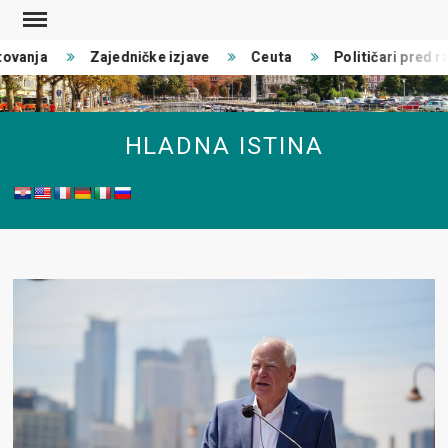
Skip
to
ovanja
Zajedničke izjave
Ceuta
Političari pred rat
content
HLADNA ISTINA