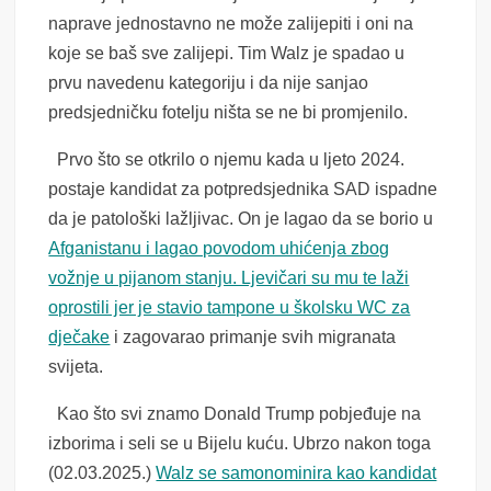
naprave jednostavno ne može zalijepiti i oni na
koje se baš sve zalijepi. Tim Walz je spadao u
prvu navedenu kategoriju i da nije sanjao
predsjedničku fotelju ništa se ne bi promjenilo.
Prvo što se otkrilo o njemu kada u ljeto 2024.
postaje kandidat za potpredsjednika SAD ispadne
da je patološki lažljivac. On je lagao da se borio u
Afganistanu i lagao povodom uhićenja zbog
vožnje u pijanom stanju. Ljevičari su mu te laži
oprostili jer je stavio tampone u školsku WC za
dječake
i zagovarao primanje svih migranata
svijeta.
Kao što svi znamo Donald Trump pobjeđuje na
izborima i seli se u Bijelu kuću. Ubrzo nakon toga
(02.03.2025.)
Walz se samonominira kao kandidat