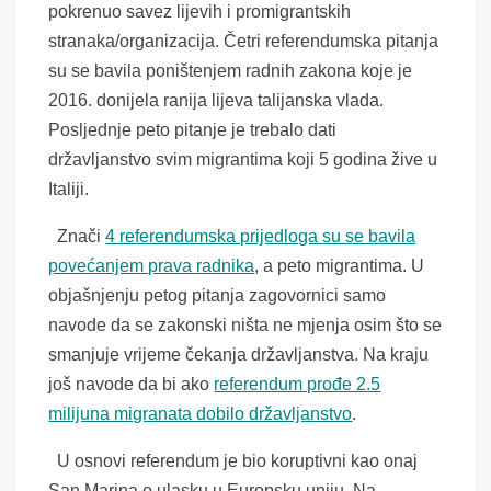
pokrenuo savez lijevih i promigrantskih
stranaka/organizacija. Četri referendumska pitanja
su se bavila poništenjem radnih zakona koje je
2016. donijela ranija lijeva talijanska vlada.
Posljednje peto pitanje je trebalo dati
državljanstvo svim migrantima koji 5 godina žive u
Italiji.
Znači
4 referendumska prijedloga su se bavila
povećanjem prava radnika
, a peto migrantima. U
objašnjenju petog pitanja zagovornici samo
navode da se zakonski ništa ne mjenja osim što se
smanjuje vrijeme čekanja državljanstva. Na kraju
još navode da bi ako
referendum prođe 2.5
milijuna migranata dobilo državljanstvo
.
U osnovi referendum je bio koruptivni kao onaj
San Marina o ulasku u Europsku uniju. Na