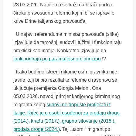
23.03.2026. Na njemu se traži da birači podrže
široku pravosudnu reformu kojim bi se ispravile
krive Drine talijanskog pravosuđa.
U najavi referenduma ministar pravosuđe (slika)
izjavljuje da tamošnji sudovi i tužitelji funkcioniraju
praktički kao mafija. Konkretno izjavljuje da
funkcioniraju po paramafiosnom principu
!?
Kako budimo iskreni nikome osim pravnika nije
jasno koji bi bio rezultat te reforme u raspravu se
uključuje premijerka Giorgia Meloni. Ona
05.03.2026. navodi primjer karijernog kriminalnog
migranta kojeg
sudovi ne dopuste protjerati iz
Italije. Riječ je o osobi osuđenoj za prodaju droge
(2014.), krađu (2017.), grupno silovanje (2018.),
prodaja droge (2024.)
. Taj „uzorni” migrant po