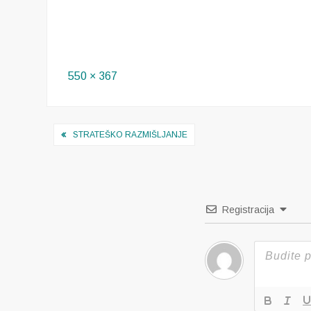
Full
550 × 367
size
Navigacija
STRATEŠKO RAZMIŠLJANJE
objava
Registracija