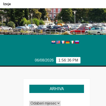
Izvještaj Europola
Previše demokracije
Sporazum iz Bj
06/08/2026
1:56:37 PM
ARHIVA
ARHIVA