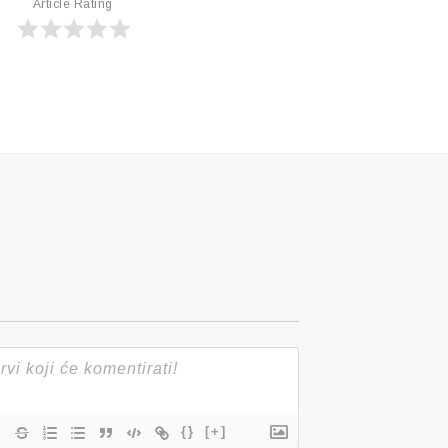
Article Rating
{}
[+]