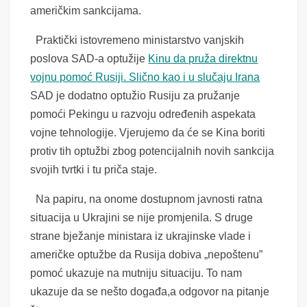
američkim sankcijama.
Praktički istovremeno ministarstvo vanjskih
poslova SAD-a optužije
Kinu da pruža direktnu
vojnu pomoć Rusiji. Slično kao i u slučaju Irana
SAD je dodatno optužio Rusiju za pružanje
pomoći Pekingu u razvoju određenih aspekata
vojne tehnologije. Vjerujemo da će se Kina boriti
protiv tih optužbi zbog potencijalnih novih sankcija
svojih tvrtki i tu priča staje.
Na papiru, na onome dostupnom javnosti ratna
situacija u Ukrajini se nije promjenila. S druge
strane bježanje ministara iz ukrajinske vlade i
američke optužbe da Rusija dobiva „nepoštenu”
pomoć ukazuje na mutniju situaciju. To nam
ukazuje da se nešto događa,a odgovor na pitanje