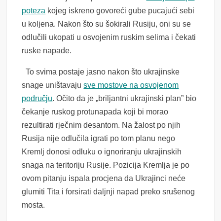
poteza
kojeg iskreno govoreći gube pucajući sebi
u koljena. Nakon što su šokirali Rusiju, oni su se
odlučili ukopati u osvojenim ruskim selima i čekati
ruske napade.
To svima postaje jasno nakon što ukrajinske
snage uništavaju
sve mostove na osvojenom
području
. Očito da je „briljantni ukrajinski plan” bio
čekanje ruskog protunapada koji bi morao
rezultirati rječnim desantom. Na žalost po njih
Rusija nije odlučila igrati po tom planu nego
Kremlj donosi odluku o ignoriranju ukrajinskih
snaga na teritoriju Rusije. Pozicija Kremlja je po
ovom pitanju ispala procjena da Ukrajinci neće
glumiti Tita i forsirati daljnji napad preko srušenog
mosta.