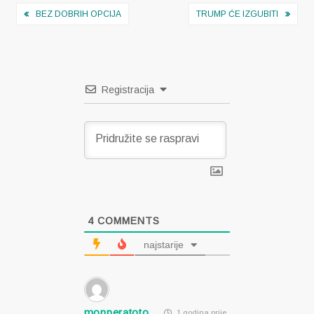
Navigacija
BEZ DOBRIH OPCIJA
TRUMP ĆE IZGUBITI
objava
Registracija
4
COMMENTS
najstarije
monperatoto
1 godina prije