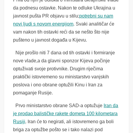
da podnesu ostavke. Nakon te odluke Ukrajina u
javnost pušta PR objavu u stilu;
potrebni su nam
novi ljudi s novom energijom
. Svaki analitičar će
vam nakon tih ostavki reći da se nešto što nije
pušteno u javnost događa u Kijevu.
Nije prošlo niti 7 dana od tih ostavki i formiranje
nove vlade,a da glavni sponzor Kijeva počinje
optuživati svoje protivnike. Drugim riječima
praktički istovremeno su ministarstvo vanjskih
poslova i ono obrane optužili Kinu i Iran za
pomaganje Rusije.
Prvo ministarstvo obrane SAD-a optužuje
Iran da
je prodao balističke rakete dometa 100 kilometara
Rusiji
. Iran će to negirati, ali istovremeno ga boli
briga za optužbe pošto se i tako nalazi pod