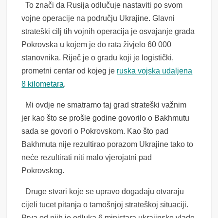
To znači da Rusija odlučuje nastaviti po svom
vojne operacije na području Ukrajine. Glavni
strateški cilj tih vojnih operacija je osvajanje grada
Pokrovska u kojem je do rata živjelo 60 000
stanovnika. Riječ je o gradu koji je logistički,
prometni centar od kojeg je
ruska vojska udaljena
8 kilometara
.
Mi ovdje ne smatramo taj grad strateški važnim
jer kao što se prošle godine govorilo o Bakhmutu
sada se govori o Pokrovskom. Kao što pad
Bakhmuta nije rezultirao porazom Ukrajine tako to
neće rezultirati niti malo vjerojatni pad
Pokrovskog.
Druge stvari koje se upravo događaju otvaraju
cijeli tucet pitanja o tamošnjoj strateškoj situaciji.
Prva od njih je odluka 6 ministara ukrajinske vlade