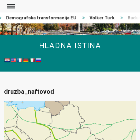
Skip
to
Demografska transformacija EU
Volker Turk
Buduć
content
HLADNA ISTINA
druzba_naftovod