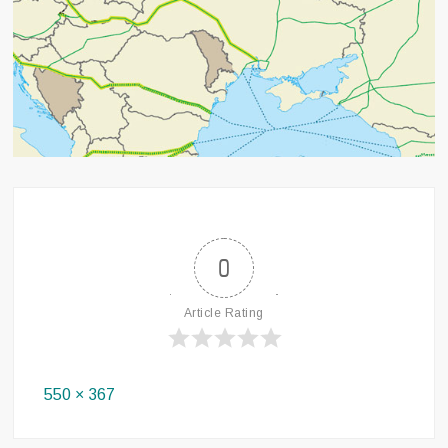
0
Article Rating
Full
550 × 367
size