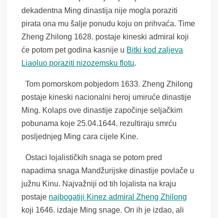
dekadentna Ming dinastija nije mogla poraziti
pirata ona mu šalje ponudu koju on prihvaća. Time
Zheng Zhilong 1628. postaje kineski admiral koji
će potom pet godina kasnije u
Bitki kod zaljeva
Liaoluo poraziti nizozemsku flotu
.
Tom pomorskom pobjedom 1633. Zheng Zhilong
postaje kineski nacionalni heroj umiruće dinastije
Ming. Kolaps ove dinastije započinje seljačkim
pobunama koje 25.04.1644. rezultiraju smrću
posljednjeg Ming cara cijele Kine.
Ostaci lojalističkih snaga se potom pred
napadima snaga Mandžurijske dinastije povlače u
južnu Kinu. Najvažniji od tih lojalista na kraju
postaje
najbogatiji Kinez admiral Zheng Zhilong
koji 1646. izdaje Ming snage. On ih je izdao, ali