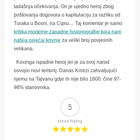
tadašnja očekivanja. On je ujedno heroj zbog
poštovanja dogovora o kapitulaciju za razliku od
Turaka u Bosni, na Cipru… Taj komentar je samo
kritika moderne zapadne historiografije koja nam
nabija osjećaj krivnje
za veliki broj povjesnih
velikana.
Koxinga ispadne heroj jer je za svoj narod
osvojio novi teritorij. Danas Kinezi zahvaljujući
njemu na Tajvanu gdje ih nije bilo 1600. čine 97-
98% stanovnika.
5
Article Rating