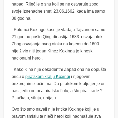
napad. Riječ je o snu koji se ne ostvaruje zbog
svoje iznenadne smrti 23.06.1662. kada ima samo
38 godina.
Potomci Koxinge kasnije vladaju Tajvanom samo
21 godinu pošto Qing dinastija 1683. osvaja otok.
Zbog osvajanja ovog otoka na kojemu do 1600.
nije živio niti jedan Kinez Koxinga je kineski
nacionalni heroj.
Kako Kina nije dekadentni Zapad ona ne dopušta
priču o
piratskom kralju Koxingi
i njegovim
bezbrojnim zločinima. Da piratskom kralju jer je on
naslijedio od oca piratsku flotu, a što pirati rade ?
Pljačkaju, siluju, ubijaju.
Ovo što smo naveli nije kritika Koxinge koji je u
pravom smislu te riječi heroj koji nadmašuje sva