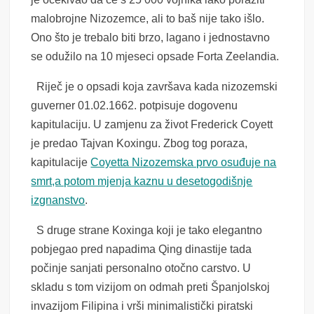
malobrojne Nizozemce, ali to baš nije tako išlo.
Ono što je trebalo biti brzo, lagano i jednostavno
se odužilo na 10 mjeseci opsade Forta Zeelandia.
Riječ je o opsadi koja završava kada nizozemski
guverner 01.02.1662. potpisuje dogovenu
kapitulaciju. U zamjenu za život Frederick Coyett
je predao Tajvan
Koxing
u. Zbog tog poraza,
kapitulacije
Coyetta Nizozemska prvo osuđuje na
smrt,a potom mjenja kaznu u desetogodišnje
izgnanstvo
.
S druge strane Koxinga koji je tako elegantno
pobjegao pred napadima Qing dinastije tada
počinje sanjati personalno otočno carstvo. U
skladu s tom vizijom on odmah preti Španjolskoj
invazijom Filipina i vrši minimalistički piratski