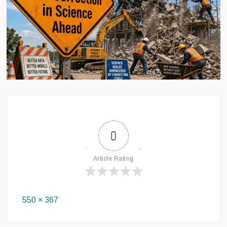
0
Article Rating
Full
550 × 367
size