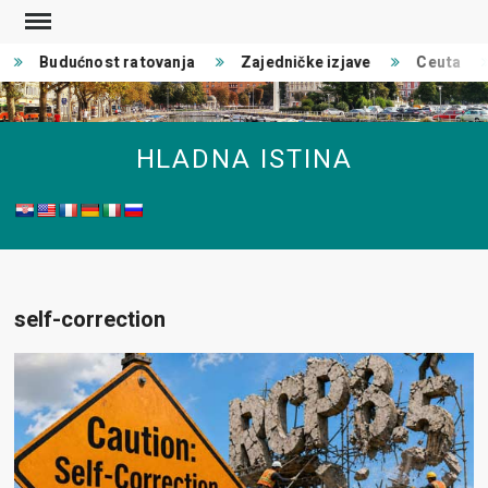
Skip
to
Budućnost ratovanja
Zajedničke izjave
Ceuta
content
HLADNA ISTINA
self-correction