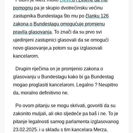
pomognu
pa je skupio
dvotrećinsku
većinu
zastupnika Bundestaga što mu po
članku 126
zakona o Bundestagu omogućuje promjenu
pravila glasovanja
.
To znači da su prvo svi
ujedinjeni zastupnici glasovali da se omogući
novo glasovanje,a potom su ga izglasovali
kancelarom.
Drugim riječima on je promjenio zakona o
glasovanju u Bundestagu kako bi ga Bundestag
mogao proglasiti kancelarom. Legalno ? Neupitno
da, moralno definitivno ne.
Po ovom pitanju se mogu skrivati, govoriti da su
zakonito muljali, ali oko sljedeće pa baš i ne. To je
pitanje legalnosti samog parlamenta izglasovanog
23.02.2025. i u skladu s tim kancelara Merza.