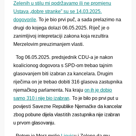
Zelenih u stilu mi podržavamo ili ne promjenu
Ustava „dobre stranke” su se 14.03.2025.
dogovorile
.
To je bio prvi puč, a sada prelazimo na
drugi do kojega dolazi 06.05.2025. Riječ je o
zanimljivoj intepretaciji zakona
koj
a
rezultira
Merzelovim preuzimanjem vlasti.
Tog 06.05.2025. predsjednik CDU-a je nakon
koalicionog dogovora s SPD-om trebao tajnim
glasovanjem biti izabran za kancelara. Drugim
riječima on je trebao dobiti 316 glasova zastupnika
njemačkog parlamenta. Na kraju
on ih je dobio
samo 310 i nije bio izabran
.
To je bilo po prvi put u
povijesti Savezne Republike Njemačke da kancelar
zbog pobune dijela vlastitih zastupnika
nije izabran
u prvom glasovanju.
Potom je Merz molio
Ljevic
u
i Zelen
e da mu