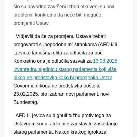
što su navodno završeni izbori otkriveni su prvi
problemi, konkretno da neće biti moguće
promjeniti Ustav.
Vidjevši da će za promjenu Ustava trebati
pregovarati s „nepodobnim” strankama (AFD i/ili
Ljevica) tamošnja elita za odlučila za puč.
Konkretno ona je odlučila sazvati za
13.03.2025.
izvanrednu sjednicu starog parlamenta koji više
nikog ne predstavlja kako bi promjenila Ustav
.
Govorimo nikoga ne predstavlja pošto je
23.02.2025. bio izabran novi parlament, novi
Bundestag.
AFD i Ljevica su dignuli tužbu protiv toga na
Ustavnom sudu, ali to nije zaustavilo zasjedanje
starog parlamenta. Nakon kratkog igrokaza