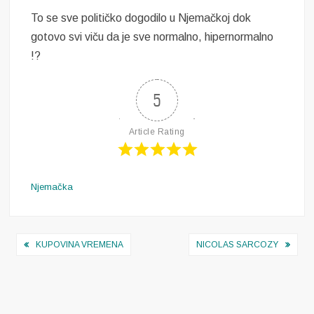
To se sve političko dogodilo u Njemačkoj dok
gotovo svi viču da je sve normalno, hipernormalno
!?
5
Article Rating
Njemačka
Navigacija
KUPOVINA VREMENA
NICOLAS SARCOZY
objava