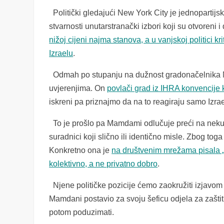
Politički gledajući New York City je jednopartijs
stvarnosti unutarstranački izbori koji su otvoren
nižoj cijeni najma stanova, a u vanjskoj politici k
Izraelu
.
Odmah po stupanju na dužnost gradonačelnika N
uvjerenjima. On
povlači grad iz IHRA konvencije k
iskreni pa priznajmo da na to reagiraju samo Izra
To je prošlo pa Mamdami odlučuje preći na neku
suradnici koji slično ili identično misle. Zbog tog
Konkretno ona je
na društvenim mrežama pisala „iz
kolektivno, a ne privatno dobro
.
Njene političke pozicije ćemo zaokružiti izjavom
Mamdani postavio za svoju šeficu odjela za zašti
potom poduzimati.