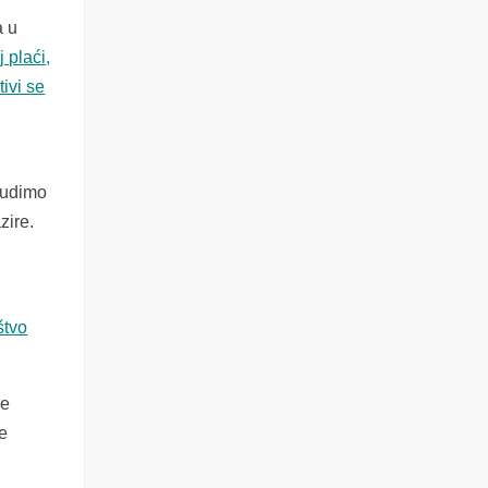
a u
 plaći,
tivi se
Budimo
zire.
.
štvo
je
e