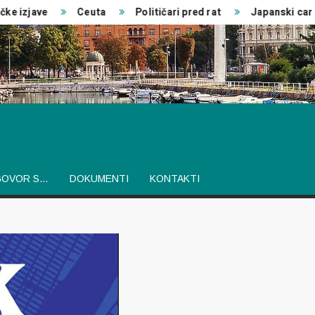
izjave
Ceuta
Političari pred rat
Japanski car
GOVOR S…
DOKUMENTI
KONTAKTI