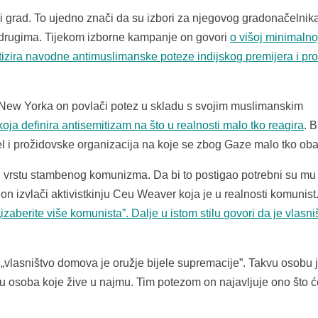
ki grad. To ujedno znači da su izbori za njegovog gradonačelnik
i i drugima. Tijekom izborne kampanje on govori
o višoj minimalnoj
ritizira navodne antimuslimanske poteze indijskog premijera i pro
ew Yorka on povlači potez u skladu s svojim muslimanskim
oja definira antisemitizam na što u realnosti malo tko reagira
. 
el i prožidovske organizacija na koje se zbog Gaze malo tko oba
 vrstu stambenog komunizma. Da bi to postigao potrebni su mu
a on izvlači aktivistkinju Ceu Weaver koja je u realnosti komunist
aberite više komunista”. Dalje u istom stilu govori da je vlasni
 „vlasništvo domova je oružje bijele supremacije”. Takvu osobu 
tu osoba koje žive u najmu. Tim potezom on najavljuje ono što ć