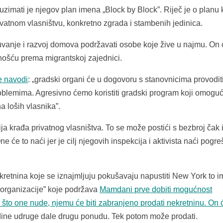
imati je njegov plan imena „Block by Block”. Riječ je o planu k
vatnom vlasništvu, konkretno zgrada i stambenih jedinica.
vanje i razvoj domova podržavati osobe koje žive u najmu. On 
nošću prema migrantskoj zajednici.
e navodi
: „gradski organi će u dogovoru s stanovnicima provodit
blemima. Agresivno ćemo koristiti gradski program koji omogu
 loših vlasnika”.
ja krađa privatnog vlasništva. To se može postići s bezbroj čak 
 će to naći jer je cilj njegovih inspekcija i aktivista naći pogr
kretnina koje se iznajmljuju pokušavaju napustiti New York to 
e organizacije” koje podržava
Mamdani prve dobiti mogućnost
 što one nude, njemu će biti zabranjeno prodati nekretninu. On 
dine udruge dale drugu ponudu. Tek potom može prodati.