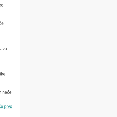
oji
će
i
ćava
i
eške
im neće
će prvo