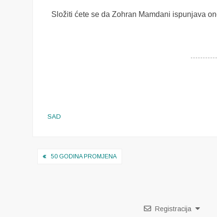
Složiti ćete se da Zohran Mamdani ispunjava on
SAD
Navigacija
50 GODINA PROMJENA
objava
Registracija