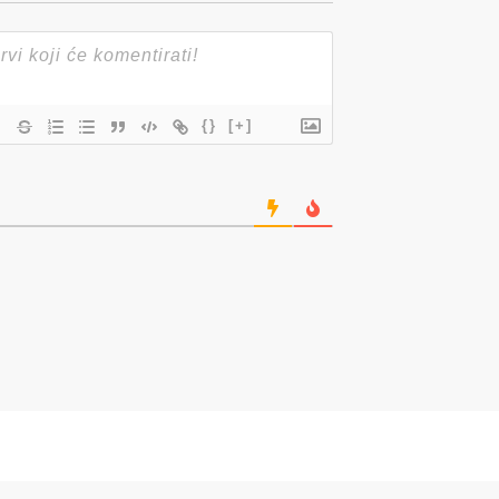
{}
[+]