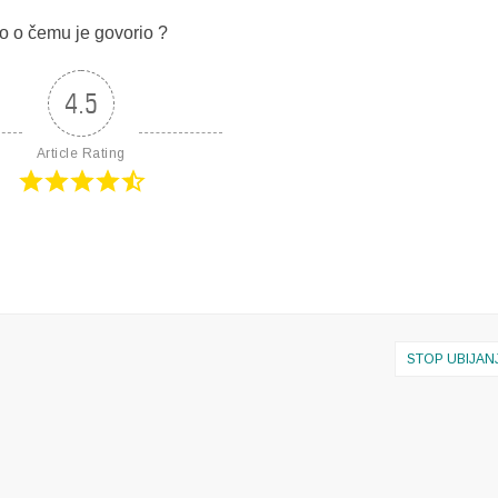
o o čemu je govorio ?
4.5
Article Rating
STOP UBIJANJ