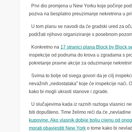
Prvi dio promjena u New Yorku koje počinje poduz
poziva na besplatno preuzimanje nekretnina u pri
U tom planu se navodi da će gradski ured za oču
podržati njihovo organiziranje s posebnom pozor
Konkretno na
17 stranici plana Block by Block s
inspekcije od podruma do krova u zgradama s pro
pokretanje pravne akcije za oduzimanje nekretnina
Svima to bolje od svega govori da je cilj inspekci
nevažnih „nedostataka” koje će inspekcije naći. One
kako bi mogli ukrasti stanove i zgrade.
U slučajevima kada iz raznih razloga vlasnici ne
biti dopušteno. Time želimo reći da će „nevladin
kupovine. Ako vlasnik dobije bolju cijenu od onog
morati obavjestiti New York
o tome kako bi nevla