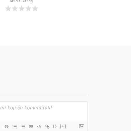
Article Rating
{}
[+]