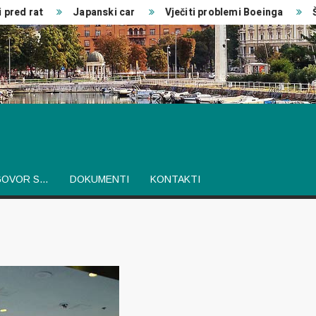
red rat
Japanski car
Vječiti problemi Boeinga
Šve
GOVOR S…
DOKUMENTI
KONTAKTI