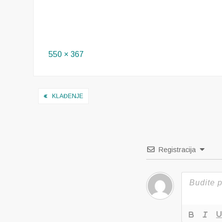
Full
550 × 367
size
Navigacija
KLAĐENJE
objava
Registracija