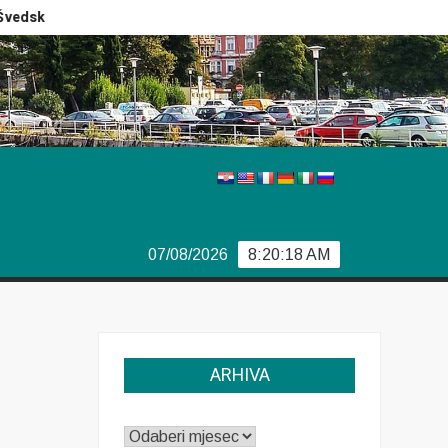
dski izbori
Izvještaj Europola
Previše demokracije
07/08/2026
8:20:19 AM
ARHIVA
ARHIVA