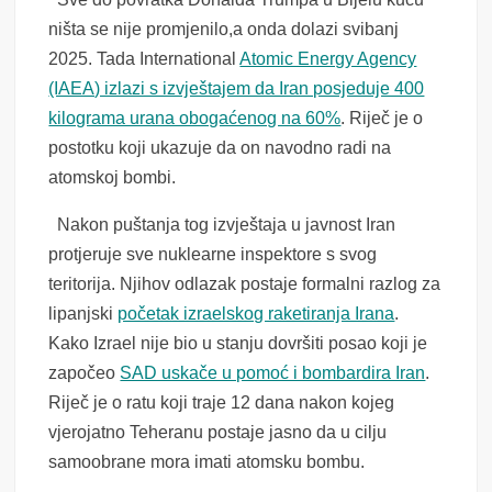
ništa se nije promjenilo,a onda dolazi svibanj
2025. Tada International
Atomic Energy Agency
(IAEA) izlazi s izvještajem da Iran posjeduje 400
kilograma urana obogaćenog na 60%
. Riječ je o
postotku koji ukazuje da on navodno radi na
atomskoj bombi.
Nakon puštanja tog izvještaja u javnost Iran
protjeruje sve nuklearne inspektore s svog
teritorija. Njihov odlazak postaje formalni razlog za
lipanjski
početak izraelskog raketiranja Irana
.
Kako Izrael nije bio u stanju dovršiti posao koji je
započeo
SAD uskače u pomoć i bombardira Iran
.
Riječ je o ratu koji traje 12 dana nakon kojeg
vjerojatno Teheranu postaje jasno da u cilju
samoobrane mora imati atomsku bombu.