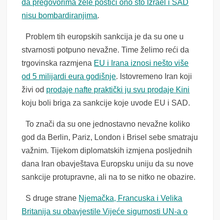
da pregovorima žele postići ono što Izrael i SAD
nisu bombardiranjima
.
Problem tih europskih sankcija je da su one u
stvarnosti potpuno nevažne. Time želimo reći da
trgovinska razmjena
EU i Irana iznosi nešto više
od 5 milijardi eura godišnje
. Istovremeno Iran koji
živi od
prodaje nafte praktički ju svu prodaje Kini
koju boli briga za sankcije koje uvode EU i SAD.
To znači da su one jednostavno nevažne koliko
god da Berlin, Pariz, London i Brisel sebe smatraju
važnim. Tijekom diplomatskih izmjena posljednih
dana Iran obavještava Europsku uniju da su nove
sankcije protupravne, ali na to se nitko ne obazire.
S druge strane
Njemačka, Francuska i Velika
Britanija su obavjestile Vijeće sigurnosti UN-a o