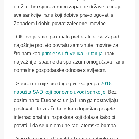
oružja. Tim sporazumom zapadne države ukidaju
sve sankcije Iranu koji dobiva pravo trgovati s
Zapadom i dobiti povrat zaleđene imovine.
OK ovdje smo ipak malo pretjerali jer se Zapad
najoštrije protivio povratu zamrznute imovine za
što nam kao
primjer služi Velika Britanija
. Ipak
najvažnije ispadne da sporazum omogućava Iranu
normalne gospodarske odnose s svijetom.
Sporazum nije bio dugog vijeka jer ga
2018.
napušta SAD koji ponovno uvodi sankcije
. Bez
obzira na to Europska unija i Iran ga nastavljaju
poštovati. To znači da je Iran dopuštao posjete
internacionalnih inspektora koji dolaze kako bi
potvrdili da se u njemu ne radi atomska bomba.
Sve do povratka Donalda Trumpa u Bijelu kuću