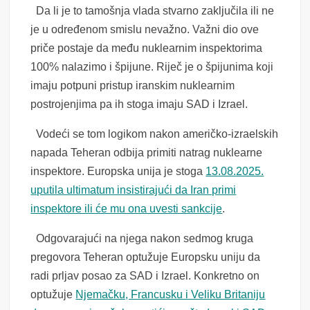
Da li je to tamošnja vlada stvarno zaključila ili ne
je u određenom smislu nevažno. Važni dio ove
priče postaje da među nuklearnim inspektorima
100% nalazimo i špijune. Riječ je o špijunima koji
imaju potpuni pristup iranskim nuklearnim
postrojenjima pa ih stoga imaju SAD i Izrael.
Vodeći se tom logikom nakon američko-izraelskih
napada Teheran odbija primiti natrag nuklearne
inspektore. Europska unija je stoga
13.08.2025.
uputila ultimatum insistirajući da Iran primi
inspektore ili će mu ona uvesti sankcije
.
Odgovarajući na njega nakon sedmog kruga
pregovora Teheran optužuje Europsku uniju da
radi prljav posao za SAD i Izrael. Konkretno on
optužuje
Njemačku, Francusku i Veliku Britaniju