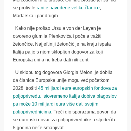
se protivile
ranije navedene velike članice
,
Mađarska i par drugih.
Kako nije prošao Ursula von der Leyen je
otvoreno glumila Plenkovića i počela tražiti
žetončiće. Najjeftiniji žetončić je na kraju ispala
Italija pa je s njom sklopljen dogovor za koji
Europska unija ne treba dati niti cent.
U sklopu tog dogovora Giorgia Meloni je dobila
da članice Europske unije mogu već početkom
2028. trošiti
45 milijardi eura europskih fondova za
poljoprivredu. Istovremeno Italija dobiva blagoslov
pa može 10 milijardi eura više dati svojim
poljoprivrednicima
. Treći dio sporazuma govori da
se europski novac za poljoprivrednike u sljedećih
8 godina neće smanjivati.