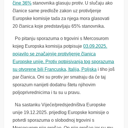
čine 36%
stanovnika glasuju protiv. U slučaju ako
članice same predlože zakon uz protivljenje
Europske komisije tada za njega mora glasovati
20 članica koje predstavljaju 65% stanovnika.
Po pitanju sporazuma o trgovini s Mercosurom
kojeg Europska komisija potpisuje
03.09.2025.
pojavilo se značajnije protivljenje članica
Europske unije. Protiv potpisivanja tog sporazuma
su otvorene bili Francuska, Italija, Poljska
i tiho još
par članica. Oni su protiv jer smatraju da će taj
sporazum nanijeti dodatnu štetu njihovim
poljoprivrednicima i tu su u pravu.
Na sastanku Vijeće/predsjedništva Europske
unije 19.12.2025. prijedlog Europske komisije o
potvrdi sporazuma o slobodnoj trgovini s
Mercosurom nije prošao. On nije prošao jer su mu