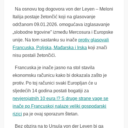
Na osnovu tog dogovora von der Leyen – Meloni
Italija postaje žetončić koji na glasovanje
održanom 09.01.2026. omogućava izglasavanje
„slobodne trgovine” između Mercosura i Europske
unije. Na tom sastanku su inače
protiv glasovali
Francuska, Poljska, Mađarska i Irska
koji znači
nisu postali žetončići.
Francuska je inače jasno na stol stavila
ekonomsku računicu kako bi dokazala zašto je
protiv. Po toj računici svaki Europljan će u
sljedećih 14 godina postati bogatiji za
nevjerojatnih 10 eura !? S druge strane vage se
inače po Francuskoj nalaze veliki gospodarski
rizici
pa je ovaj sporazum štetan.
Bez obzira na to Ursula von der Leyen bi ga