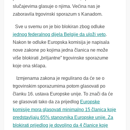
slučajevima glasuje o njima. Većina nas je
zaboravila trgovinski sporazum s Kanadom.
Sve u svemu on je bio blokiran zbog odluke
jednog federalnog dijela Belgije da uloži veto
.
Nakon te odluke Europska komisija je napisala
nove zakone po kojima jedna članica ne može
više blokirati „briljantne” trgovinske sporazume
koje ona sklapa.
Izmjenama zakona je regulirano da će se o
trgovinskim sporazumima potom glasovati po
članku 16. ustava Europske unije. To znači da će
se glasovati tako da za prijedlog
Europske
komisije mora glasovati minimalno 15 članica koje
predstavljaju 65% stanovnika Europske unije. Za
blokirati prijedlog je dovoljno da 4 članice koje