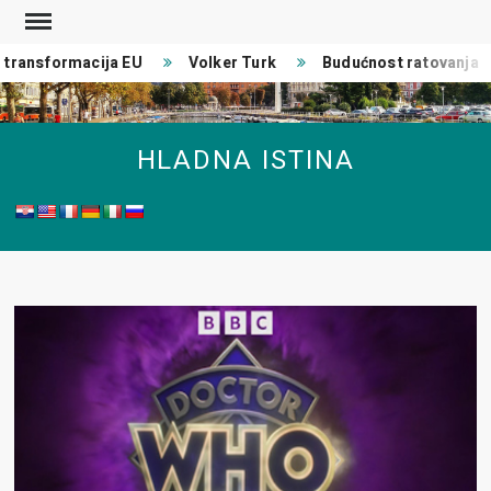
Skip
to
ransformacija EU
Volker Turk
Budućnost ratovanja
content
HLADNA ISTINA