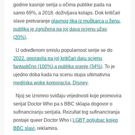
godine kasnije serija u očima publike pada na
samo 69%, a 2018. doživljava kolaps. Dok kritičari
slave pretvaranje
glavnog lika iz muškarca u ženu,
publika je zgrožena pa joj dava ocjenu užas
(20%)
.
U određenom smislu popularnost serije se do
2022. oporavila pa joj kritičari daju ocjenu
fantastično (100%),a publika sranje (34%)
. To je
ujedno doba kada na scenu stupa ultimativna
medijska woke korporacija, Disney
.
Njoj se iznimno sviđaju vrijednosti koje promovira
serijal Doctor Who pa s BBC sklapa dogovor o
sufinanciranju serijala. Rezultat tog sufinanciranja
postaje queer Doctor Who i
LGBT poljubac kojeg
BBC slavi
, reklamira.