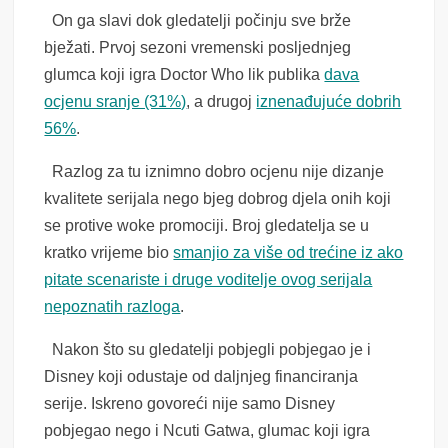
On ga slavi dok gledatelji počinju sve brže
bježati. Prvoj sezoni vremenski posljednjeg
glumca koji igra Doctor Who lik publika
dava
ocjenu sranje (31%)
, a drugoj
iznenađujuće dobrih
56%
.
Razlog za tu iznimno dobro ocjenu nije dizanje
kvalitete serijala nego bjeg dobrog djela onih koji
se protive woke promociji. Broj gledatelja se u
kratko vrijeme bio
smanjio za više od trećine iz ako
pitate scenariste i druge voditelje ovog serijala
nepoznatih razloga
.
Nakon što su gledatelji pobjegli pobjegao je i
Disney koji odustaje od daljnjeg financiranja
serije. Iskreno govoreći nije samo Disney
pobjegao nego i Ncuti Gatwa, glumac koji igra