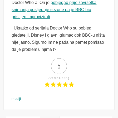
Doctor Who-a. On je
pobjegao prije završetka
snimanja posljednje sezone pa je BBC bio
prisiljen improvizirati
.
Ukratko od serijala Doctor Who su pobjegli
gledatelji, Disney i glavni glumac dok BBC-u ništa
nije jasno. Sigurno im ne pada na pamet pomisao
da je problem u njima !?
5
Article Rating
mediji