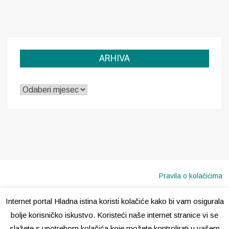
ARHIVA
ARHIVA
Pravila o kolačićima
Internet portal Hladna istina koristi kolačiće kako bi vam osigurala
Copyright © 2020 · Sva prava pridržana ·
Hladna Istina
bolje korisničko iskustvo. Koristeći naše internet stranice vi se
slažete s upotrebom kolačića koje možete kontrolirati u vašem