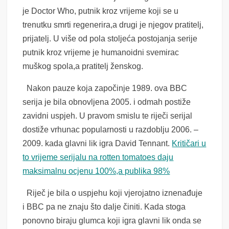
je Doctor Who, putnik kroz vrijeme koji se u
trenutku smrti regenerira,a drugi je njegov pratitelj,
prijatelj. U više od pola stoljeća postojanja serije
putnik kroz vrijeme je humanoidni svemirac
muškog spola,a pratitelj ženskog.
Nakon pauze koja započinje 1989. ova BBC
serija je bila obnovljena 2005. i odmah postiže
zavidni uspjeh. U pravom smislu te riječi serijal
dostiže vrhunac popularnosti u razdoblju 2006. –
2009. kada glavni lik igra David Tennant.
Kritičari u
to vrijeme serijalu na rotten tomatoes daju
maksimalnu ocjenu 100%,a publika 98%
Riječ je bila o uspjehu koji vjerojatno iznenađuje
i BBC pa ne znaju što dalje činiti. Kada stoga
ponovno biraju glumca koji igra glavni lik onda se