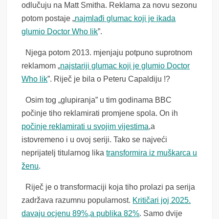
odlučuju na Matt Smitha. Reklama za novu sezonu
potom postaje „
najmlađi glumac koji je ikada
glumio Doctor Who lik
”.
Njega potom 2013. mjenjaju potpuno suprotnom
reklamom „
najstariji glumac koji je glumio Doctor
Who lik
”. Riječ je bila o Peteru Capaldiju !?
Osim tog „glupiranja” u tim godinama BBC
počinje tiho reklamirati promjene spola. On ih
počinje reklamirati u svojim vijestima
,a
istovremeno i u ovoj seriji. Tako se najveći
neprijatelj titularnog lika
transformira iz muškarca u
ženu
.
Riječ je o transformaciji koja tiho prolazi pa serija
zadržava razumnu popularnost.
Kritičari joj 2025.
davaju ocjenu 89%,a publika 82%
. Samo dvije