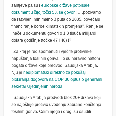
zahtjeve pa su i
europske države potpisale
dokument u čijoj točki 53. se govori:
„…pozivamo
da razvijeni minimalno 3 puta do 2035. povećaju
financiranje borbe klimatskih promjena”. Ranije se
inače u dokumentu govori o 1.3 tisuća milijardi
dolara godišnje (točke 47 i 48) !?
Za kraj je red spomenuti i vječite protivnike
napuštanja fosilnih goriva. To su naravno naftom
bogate države koje predvodi Saudijska Arabija.
Nju je
nediplomatski direktno za pokušaj
blokiranja dogovora na COP 30 optužio generalni
sekretar Ujedinjenih naroda
.
Saudijska Arabija predvodi blok 20+ država koji
se najoštrije protivio uvođenju zabrane korištenja
fosilnih goriva. Osim njega i drugi su osudili