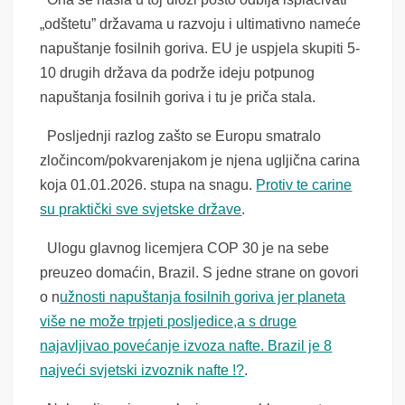
„odštetu” državama u razvoju i ultimativno nameće
napuštanje fosilnih goriva. EU je uspjela skupiti 5-
10 drugih država da podrže ideju potpunog
napuštanja fosilnih goriva i tu je priča stala.
Posljednji razlog zašto se Europu smatralo
zločincom/pokvarenjakom je njena ugljična carina
koja 01.01.2026. stupa na snagu.
Protiv te carine
su praktički sve svjetske države
.
Ulogu glavnog licemjera COP 30 je na sebe
preuzeo domaćin, Brazil. S jedne strane on govori
o n
užnosti napuštanja fosilnih goriva jer planeta
više ne može trpjeti posljedice,a s druge
najavljivao povećanje izvoza nafte. Brazil je 8
najveći svjetski izvoznik nafte !?
.