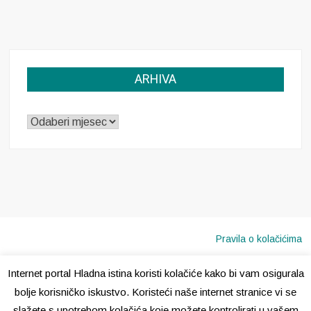
ARHIVA
ARHIVA
Pravila o kolačićima
Internet portal Hladna istina koristi kolačiće kako bi vam osigurala
Copyright © 2020 · Sva prava pridržana ·
Hladna Istina
bolje korisničko iskustvo. Koristeći naše internet stranice vi se
slažete s upotrebom kolačića koje možete kontrolirati u vašem