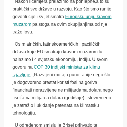
Nakon licemjera prelazimo na pohlepne,a to su
praktički sve države u razvoju. Kao što smo ranije
govorili cijeli svijet smatra
Europsku uniju kravom
muzarom
pa stoga na ovim okupljanjima od nje
traže lovu.
Osim afričkih, latinskoameričkih i pacifičkih
država koje EU smatraju kravom muzarom tu
nalazimo i 4 svjetsku ekonomiju, Indiju. U svom
govoru na
COP 30 indijski ministar za klimu
izjavljuje
: „Razvijeni moraju puno ranije nego što
je dogovoreno prestat koristi fosilna goriva i
financirati nerazvijene ne milijardama dolara nego
tisućama milijarda dolara (godišnje). Istovremeno
je zatražio i ukidanje patenata na klimatsku
tehnologiju.
U određenom smislu je Brisel prihvatio te