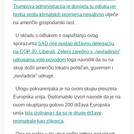
Trumpova administracija je donijela tu odluku jer
borba protiv klimatskih promjena negativno
utječe
na američki gospodarski rast.
U skladu s odlukom o napuštanju ovog
sporazuma
SAD nije poslao državnu delegaciju
na COP 30. Liberali, Zeleni zajedno s „nevladinim”
udrugama vole povodom
toga navoditi da su na
skup došli američki lokalni političari, guverneri i
„nevladine” udruge.
Ulogu pokvarenjaka je na ovom skupu preuzela
Europska unija. Diplomatski izvori navode da je na
ovom okupljanju gotovo 200 država Europska
unija
bila izolirana i da su je druge države
promatrale kao zlikovca
.
Ona se našla u toj ulozi pošto odbija isplaćivati