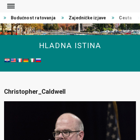
Skip
to
Budućnost ratovanja
Zajedničke izjave
Ceuta
content
HLADNA ISTINA
Christopher_Caldwell