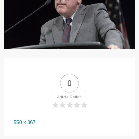
0
Article Rating
Full
550 × 367
size