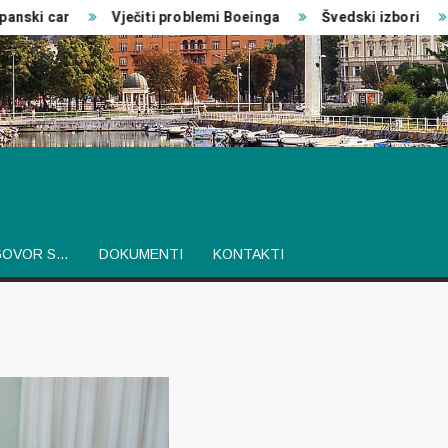
nski car
Vječiti problemi Boeinga
Švedski izbori
GOVOR S…
DOKUMENTI
KONTAKTI