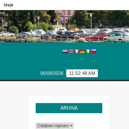
Izvještaj Europola
Previše demokracije
Sporazum iz B
06/08/2026
11:52:49 AM
ARHIVA
ARHIVA