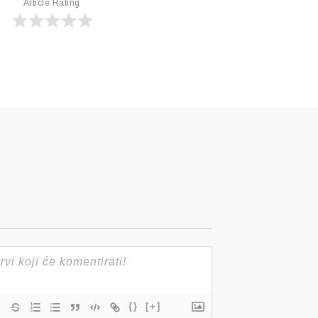
Article Rating
{}
[+]