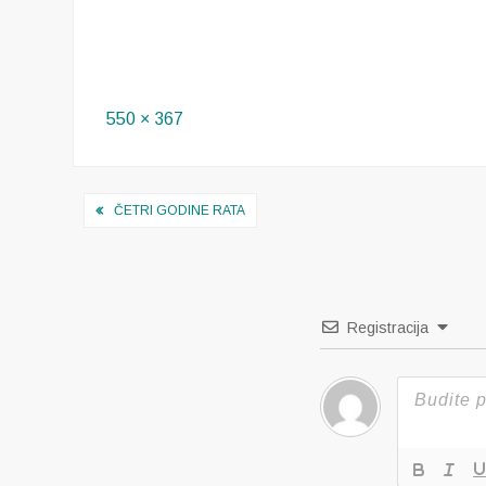
Full
550 × 367
size
Navigacija
ČETRI GODINE RATA
objava
Registracija