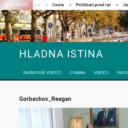
Skip
Zajedničke izjave
BLJESKALICE
Ceuta
Političari pred rat
Japa
to
content
HLADNA ISTINA
NAJNOVIJE VIJESTI
O NAMA
VIJESTI
RAZ
Gorbachov_Reagan