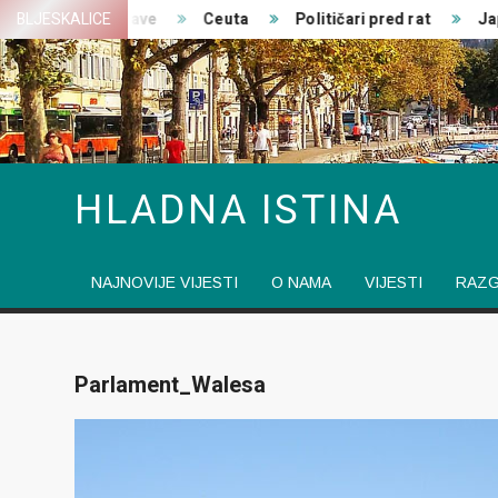
Skip
Zajedničke izjave
BLJESKALICE
Ceuta
Političari pred rat
Japan
to
content
HLADNA ISTINA
NAJNOVIJE VIJESTI
O NAMA
VIJESTI
RAZ
Parlament_Walesa