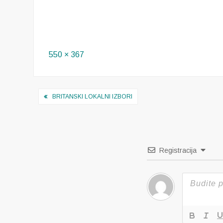
Full
550 × 367
size
Navigacija
BRITANSKI LOKALNI IZBORI
objava
Registracija