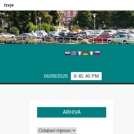
Izvještaj Europola
Previše demokracije
Sporazum iz Bj
06/08/2026
8:45:41 PM
ARHIVA
ARHIVA