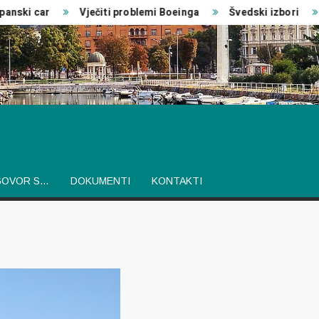
ski car
Vječiti problemi Boeinga
Švedski izbori
GOVOR S…
DOKUMENTI
KONTAKTI