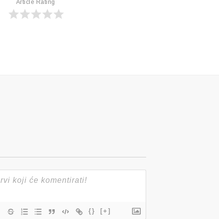
Article Rating
{}
[+]